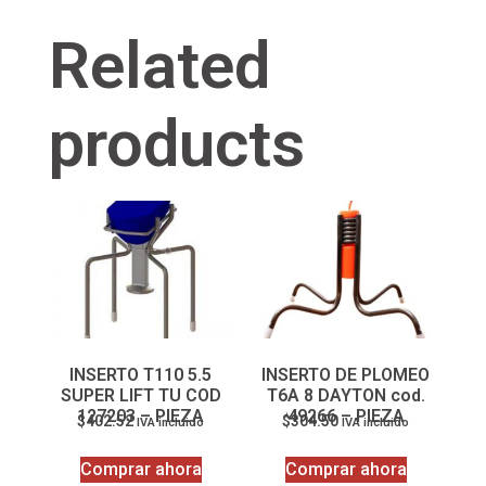
Related
products
INSERTO T110 5.5
INSERTO DE PLOMEO
SUPER LIFT TU COD
T6A 8 DAYTON cod.
127203 – PIEZA
49266 – PIEZA
$
402.52
$
304.50
IVA incluido
IVA incluido
Comprar ahora
Comprar ahora