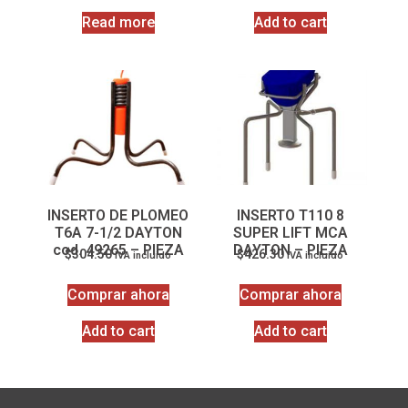
Read more
Add to cart
INSERTO DE PLOMEO
INSERTO T110 8
T6A 7-1/2 DAYTON
SUPER LIFT MCA
cod. 49265 – PIEZA
DAYTON – PIEZA
$
304.50
$
426.30
IVA incluido
IVA incluido
Comprar ahora
Comprar ahora
Add to cart
Add to cart