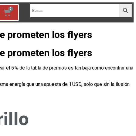
e prometen los flyers
e prometen los flyers
r el 5 % de la tabla de premios es tan baja como encontrar una
misma energía que una apuesta de 1 USD, solo que sin la ilusión
illo