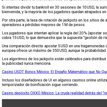
Si intentas dividir tu bankroll en 30 sesiones de 10 USD, la s
bienvenida, y la mayoría de los jugadores quedan atrapados en 
Por otra parte, la tasa de rotación de jackpots en los sitios d
operadores a pérdidas mayores de 1 M de pesos.
Los jugadores que intentan aplicar la regla del 20 % (apostar s
cobra 15 USD, lo que demuestra que la supuesta “gestión de rie
Una comparación directa: apostar 5 USD en una tragamonedas de
europea ofrece un máximo de 350 USD, aunque la probabilidad 
Los algoritmos de los jackpots están calibrados para distribui
la publicidad nunca menciona.
Casino USDT Bonos México: El Engaño Matemático que No Que
Incluso los diseñadores de UI en algunos casinos online utiliza
temporizador de bonificación sigue corriendo.
Casino depósito OXXO México: La cruda realidad detrás del “r