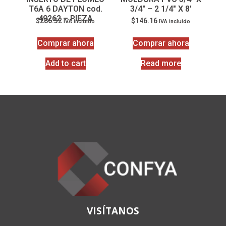
T6A 6 DAYTON cod.
3/4″ – 2 1/4″ X 8′
49262 – PIEZA
$
286.52
$
146.16
IVA incluido
IVA incluido
Comprar ahora
Comprar ahora
Add to cart
Read more
VISÍTANOS