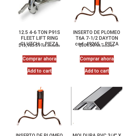
12.5 4-6 TON P91S
INSERTO DE PLOMEO
FLEET LIFT RING
T6A 7-1/2 DAYTON
CLUTCH – PIEZA
cod. 49265 – PIEZA
$
13,985.59
$
304.50
IVA incluido
IVA incluido
Comprar ahora
Comprar ahora
Add to cart
Add to cart
INSERTO DE PLOMEO
MOLDURA PVC 3/4″ X