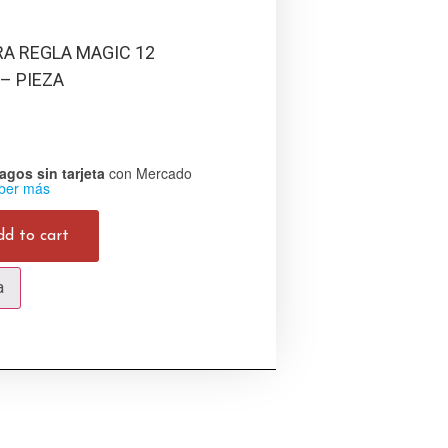
RA REGLA MAGIC 12
 – PIEZA
agos sin tarjeta
con Mercado
ber más
dd to cart
a