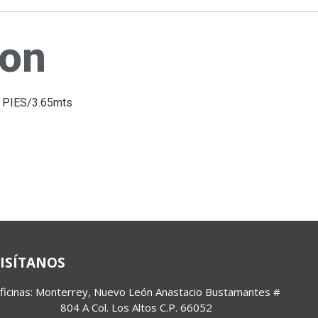
ion
 PIES/3.65mts
ISÍTANOS
ficinas: Monterrey, Nuevo León Anastacio Bustamantes 
# 
804 A Col. Los Altos C.P. 66052