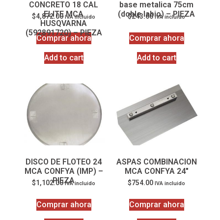
CONCRETO 18 CAL
base metalica 75cm
ELITE MCA
(doble labio) – PIEZA
$
4,872.00
$
243.60
IVA incluido
IVA incluido
HUSQVARNA
(592891720) – PIEZA
Comprar ahora
Comprar ahora
Add to cart
Add to cart
DISCO DE FLOTEO 24
ASPAS COMBINACION
MCA CONFYA (IMP) –
MCA CONFYA 24″
PIEZA
$
1,102.00
$
754.00
IVA incluido
IVA incluido
Comprar ahora
Comprar ahora