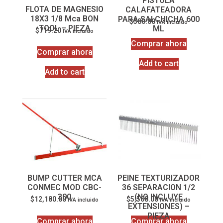
PISTOLA
FLOTA DE MAGNESIO
CALAFATEADORA
18X3 1/8 Mca BON
PARA SALCHICHA 600
$
580.00
IVA incluido
TOOL – PIEZA
ML
$
719.20
IVA incluido
Comprar ahora
Comprar ahora
Add to cart
Add to cart
BUMP CUTTER MCA
PEINE TEXTURIZADOR
CONMEC MOD CBC-
36 SEPARACION 1/2
300
(NO INCLUYE
$
12,180.00
$
5,568.00
IVA incluido
IVA incluido
EXTENSIONES) –
PIEZA
Comprar ahora
Comprar ahora