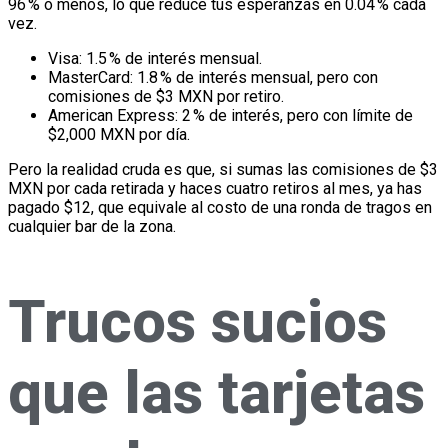
96 % o menos, lo que reduce tus esperanzas en 0.04 % cada
vez.
Visa: 1.5 % de interés mensual.
MasterCard: 1.8 % de interés mensual, pero con
comisiones de $3 MXN por retiro.
American Express: 2 % de interés, pero con límite de
$2,000 MXN por día.
Pero la realidad cruda es que, si sumas las comisiones de $3
MXN por cada retirada y haces cuatro retiros al mes, ya has
pagado $12, que equivale al costo de una ronda de tragos en
cualquier bar de la zona.
Trucos sucios
que las tarjetas