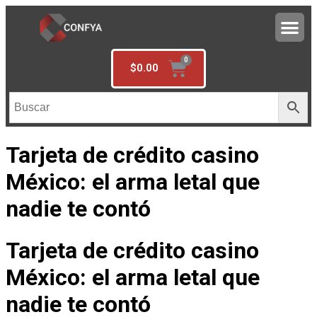
$
0.00
Tarjeta de crédito casino
México: el arma letal que
nadie te contó
Tarjeta de crédito casino
México: el arma letal que
nadie te contó