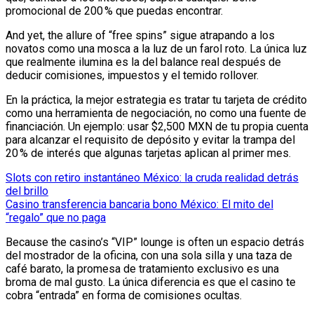
promocional de 200 % que puedas encontrar.
And yet, the allure of “free spins” sigue atrapando a los
novatos como una mosca a la luz de un farol roto. La única luz
que realmente ilumina es la del balance real después de
deducir comisiones, impuestos y el temido rollover.
En la práctica, la mejor estrategia es tratar tu tarjeta de crédito
como una herramienta de negociación, no como una fuente de
financiación. Un ejemplo: usar $2,500 MXN de tu propia cuenta
para alcanzar el requisito de depósito y evitar la trampa del
20 % de interés que algunas tarjetas aplican al primer mes.
Slots con retiro instantáneo México: la cruda realidad detrás
del brillo
Casino transferencia bancaria bono México: El mito del
“regalo” que no paga
Because the casino’s “VIP” lounge is often un espacio detrás
del mostrador de la oficina, con una sola silla y una taza de
café barato, la promesa de tratamiento exclusivo es una
broma de mal gusto. La única diferencia es que el casino te
cobra “entrada” en forma de comisiones ocultas.