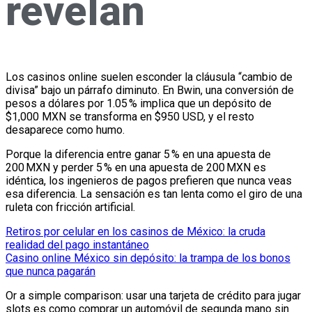
revelan
Los casinos online suelen esconder la cláusula “cambio de
divisa” bajo un párrafo diminuto. En Bwin, una conversión de
pesos a dólares por 1.05 % implica que un depósito de
$1,000 MXN se transforma en $950 USD, y el resto
desaparece como humo.
Porque la diferencia entre ganar 5 % en una apuesta de
200 MXN y perder 5 % en una apuesta de 200 MXN es
idéntica, los ingenieros de pagos prefieren que nunca veas
esa diferencia. La sensación es tan lenta como el giro de una
ruleta con fricción artificial.
Retiros por celular en los casinos de México: la cruda
realidad del pago instantáneo
Casino online México sin depósito: la trampa de los bonos
que nunca pagarán
Or a simple comparison: usar una tarjeta de crédito para jugar
slots es como comprar un automóvil de segunda mano sin