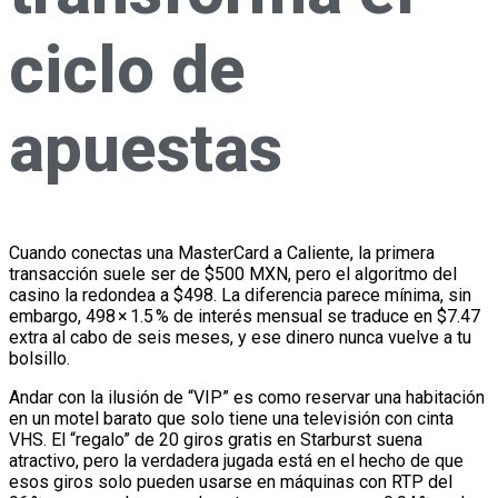
ciclo de
apuestas
Cuando conectas una MasterCard a Caliente, la primera
transacción suele ser de $500 MXN, pero el algoritmo del
casino la redondea a $498. La diferencia parece mínima, sin
embargo, 498 × 1.5 % de interés mensual se traduce en $7.47
extra al cabo de seis meses, y ese dinero nunca vuelve a tu
bolsillo.
Andar con la ilusión de “VIP” es como reservar una habitación
en un motel barato que solo tiene una televisión con cinta
VHS. El “regalo” de 20 giros gratis en Starburst suena
atractivo, pero la verdadera jugada está en el hecho de que
esos giros solo pueden usarse en máquinas con RTP del