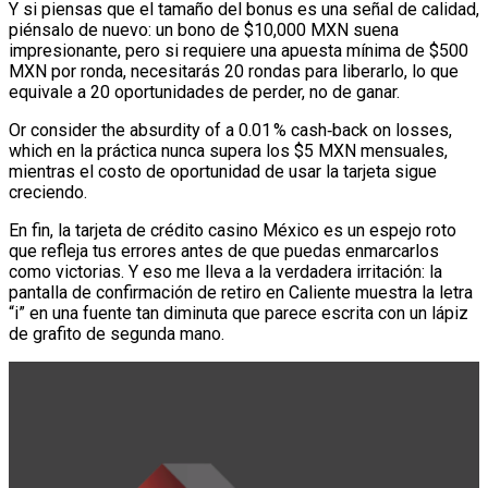
Y si piensas que el tamaño del bonus es una señal de calidad,
piénsalo de nuevo: un bono de $10,000 MXN suena
impresionante, pero si requiere una apuesta mínima de $500
MXN por ronda, necesitarás 20 rondas para liberarlo, lo que
equivale a 20 oportunidades de perder, no de ganar.
Or consider the absurdity of a 0.01 % cash‑back on losses,
which en la práctica nunca supera los $5 MXN mensuales,
mientras el costo de oportunidad de usar la tarjeta sigue
creciendo.
En fin, la tarjeta de crédito casino México es un espejo roto
que refleja tus errores antes de que puedas enmarcarlos
como victorias. Y eso me lleva a la verdadera irritación: la
pantalla de confirmación de retiro en Caliente muestra la letra
“i” en una fuente tan diminuta que parece escrita con un lápiz
de grafito de segunda mano.