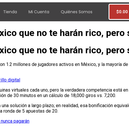
Tienda
Mi Cuenta
Quiénes Somos
$
0.00
ico que no te harán rico, pero
ico que no te harán rico, pero
n 1.2 millones de jugadores activos en México, y la mayoría de e
llo digital
as virtuales cada uno, pero la verdadera competencia está en la
ón de 30 minutos en un cálculo de 18,000 giros vs. 7,200.
a solución a largo plazo; en realidad, esa bonificación equivale 
na ronda de 5 apuestas de 20.
e nunca pagarán