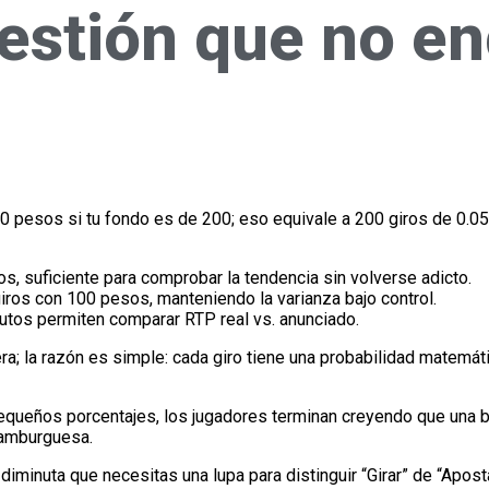
gestión que no e
10 pesos si tu fondo es de 200; eso equivale a 200 giros de 0.05
s, suficiente para comprobar la tendencia sin volverse adicto.
giros con 100 pesos, manteniendo la varianza bajo control.
utos permiten comparar RTP real vs. anunciado.
ra; la razón es simple: cada giro tiene una probabilidad matemáti
equeños porcentajes, los jugadores terminan creyendo que una bo
hamburguesa.
 diminuta que necesitas una lupa para distinguir “Girar” de “Aposta