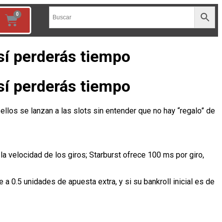
 sí perderás tiempo
 sí perderás tiempo
llos se lanzan a las slots sin entender que no hay “regalo” de
 velocidad de los giros; Starburst ofrece 100 ms por giro,
a 0.5 unidades de apuesta extra, y si su bankroll inicial es de