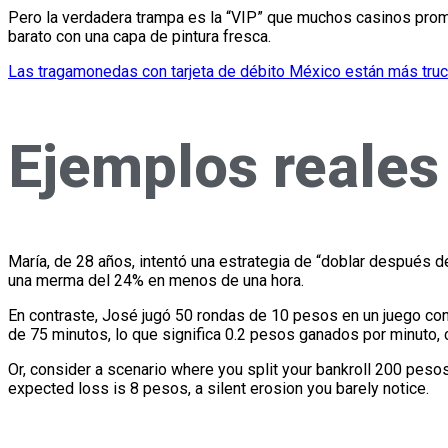
Pero la verdadera trampa es la “VIP” que muchos casinos promoc
barato con una capa de pintura fresca.
Las tragamonedas con tarjeta de débito México están más truc
Ejemplos reales 
María, de 28 años, intentó una estrategia de “doblar después 
una merma del 24% en menos de una hora.
En contraste, José jugó 50 rondas de 10 pesos en un juego con
de 75 minutos, lo que significa 0.2 pesos ganados por minuto,
Or, consider a scenario where you split your bankroll 200 pes
expected loss is 8 pesos, a silent erosion you barely notice.