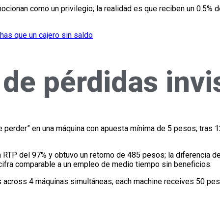
ionan como un privilegio; la realidad es que reciben un 0.5% de
has que un cajero sin saldo
de pérdidas invi
de perder” en una máquina con apuesta mínima de 5 pesos; tras 
 RTP del 97% y obtuvo un retorno de 485 pesos; la diferencia de
 cifra comparable a un empleo de medio tiempo sin beneficios.
os across 4 máquinas simultáneas; each machine receives 50 peso