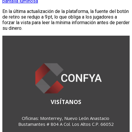
pantalla luminosa
En la última actualización de la plataforma, la fuente del botón
de retiro se redujo a 9 pt, lo que obliga a los jugadores a
forzar la vista para leer la mínima información antes de perder
su dinero.
VISÍTANOS
Oficinas: Monterrey, Nuevo León Anastacio 
Bustamantes 
# 804 A Col. Los Altos C.P. 66052