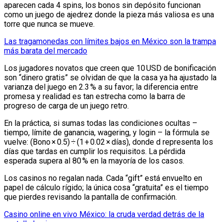
aparecen cada 4 spins, los bonos sin depósito funcionan
como un juego de ajedrez donde la pieza más valiosa es una
torre que nunca se mueve.
Las tragamonedas con límites bajos en México son la trampa
más barata del mercado
Los jugadores novatos que creen que 10 USD de bonificación
son “dinero gratis” se olvidan de que la casa ya ha ajustado la
varianza del juego en 2.3 % a su favor; la diferencia entre
promesa y realidad es tan estrecha como la barra de
progreso de carga de un juego retro.
En la práctica, si sumas todas las condiciones ocultas –
tiempo, límite de ganancia, wagering, y login – la fórmula se
vuelve: (Bono × 0.5) ÷ (1 + 0.02 × días), donde d representa los
días que tardas en cumplir los requisitos. La pérdida
esperada supera al 80 % en la mayoría de los casos.
Los casinos no regalan nada. Cada “gift” está envuelto en
papel de cálculo rígido; la única cosa “gratuita” es el tiempo
que pierdes revisando la pantalla de confirmación.
Casino online en vivo México: la cruda verdad detrás de la