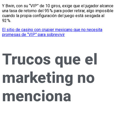
Y Bwin, con su “VIP” de 10 giros, exige que el jugador alcance
una tasa de retorno del 95 % para poder retirar, algo imposible
cuando la propia configuración del juego está sesgada al
92 %.
El sitio de casino con crupier mexicano que no necesita
promesas de “VIP” para sobrevivir
Trucos que el
marketing no
menciona