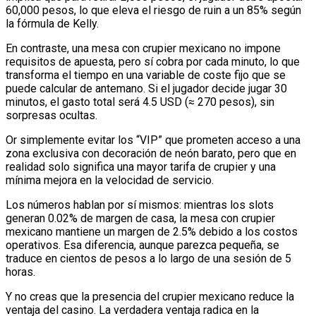
60,000 pesos, lo que eleva el riesgo de ruin a un 85% según
la fórmula de Kelly.
En contraste, una mesa con crupier mexicano no impone
requisitos de apuesta, pero sí cobra por cada minuto, lo que
transforma el tiempo en una variable de coste fijo que se
puede calcular de antemano. Si el jugador decide jugar 30
minutos, el gasto total será 4.5 USD (≈ 270 pesos), sin
sorpresas ocultas.
Or simplemente evitar los “VIP” que prometen acceso a una
zona exclusiva con decoración de neón barato, pero que en
realidad solo significa una mayor tarifa de crupier y una
mínima mejora en la velocidad de servicio.
Los números hablan por sí mismos: mientras los slots
generan 0.02% de margen de casa, la mesa con crupier
mexicano mantiene un margen de 2.5% debido a los costos
operativos. Esa diferencia, aunque parezca pequeña, se
traduce en cientos de pesos a lo largo de una sesión de 5
horas.
Y no creas que la presencia del crupier mexicano reduce la
ventaja del casino. La verdadera ventaja radica en la