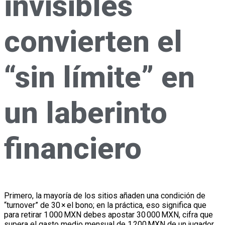
invisibles
convierten el
“sin límite” en
un laberinto
financiero
Primero, la mayoría de los sitios añaden una condición de
“turnover” de 30 × el bono; en la práctica, eso significa que
para retirar 1 000 MXN debes apostar 30 000 MXN, cifra que
supera el gasto medio mensual de 1 200 MXN de un jugador