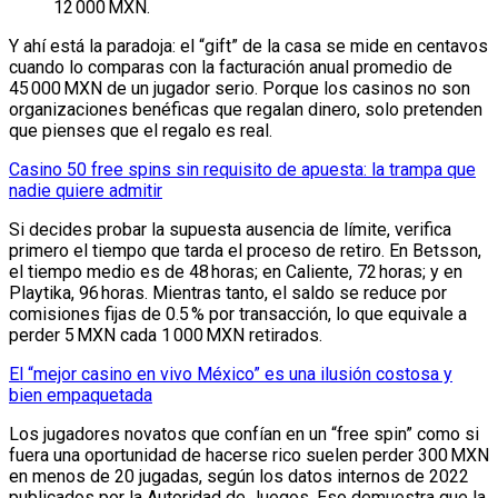
12 000 MXN.
Y ahí está la paradoja: el “gift” de la casa se mide en centavos
cuando lo comparas con la facturación anual promedio de
45 000 MXN de un jugador serio. Porque los casinos no son
organizaciones benéficas que regalan dinero, solo pretenden
que pienses que el regalo es real.
Casino 50 free spins sin requisito de apuesta: la trampa que
nadie quiere admitir
Si decides probar la supuesta ausencia de límite, verifica
primero el tiempo que tarda el proceso de retiro. En Betsson,
el tiempo medio es de 48 horas; en Caliente, 72 horas; y en
Playtika, 96 horas. Mientras tanto, el saldo se reduce por
comisiones fijas de 0.5 % por transacción, lo que equivale a
perder 5 MXN cada 1 000 MXN retirados.
El “mejor casino en vivo México” es una ilusión costosa y
bien empaquetada
Los jugadores novatos que confían en un “free spin” como si
fuera una oportunidad de hacerse rico suelen perder 300 MXN
en menos de 20 jugadas, según los datos internos de 2022
publicados por la Autoridad de Juegos. Eso demuestra que la