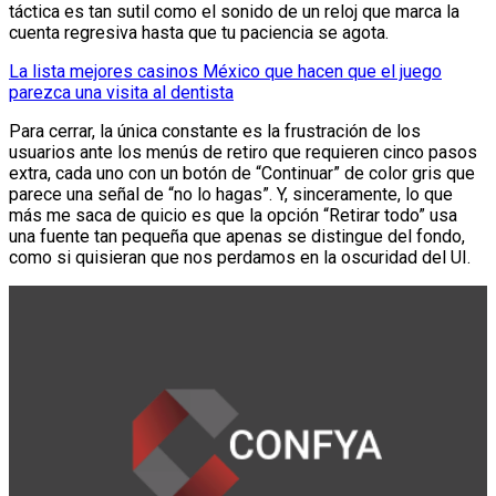
táctica es tan sutil como el sonido de un reloj que marca la
cuenta regresiva hasta que tu paciencia se agota.
La lista mejores casinos México que hacen que el juego
parezca una visita al dentista
Para cerrar, la única constante es la frustración de los
usuarios ante los menús de retiro que requieren cinco pasos
extra, cada uno con un botón de “Continuar” de color gris que
parece una señal de “no lo hagas”. Y, sinceramente, lo que
más me saca de quicio es que la opción “Retirar todo” usa
una fuente tan pequeña que apenas se distingue del fondo,
como si quisieran que nos perdamos en la oscuridad del UI.