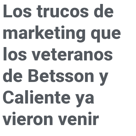
Los trucos de
marketing que
los veteranos
de Betsson y
Caliente ya
vieron venir