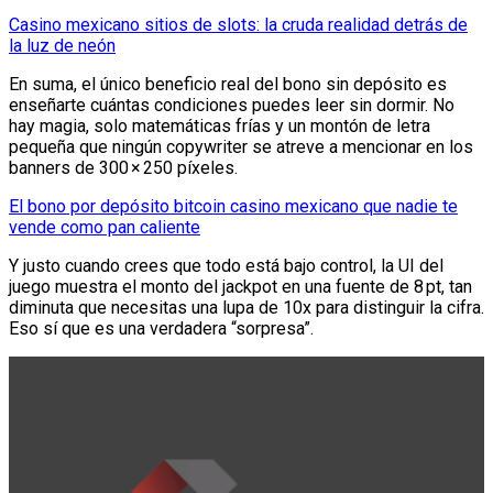
Casino mexicano sitios de slots: la cruda realidad detrás de
la luz de neón
En suma, el único beneficio real del bono sin depósito es
enseñarte cuántas condiciones puedes leer sin dormir. No
hay magia, solo matemáticas frías y un montón de letra
pequeña que ningún copywriter se atreve a mencionar en los
banners de 300 × 250 píxeles.
El bono por depósito bitcoin casino mexicano que nadie te
vende como pan caliente
Y justo cuando crees que todo está bajo control, la UI del
juego muestra el monto del jackpot en una fuente de 8 pt, tan
diminuta que necesitas una lupa de 10x para distinguir la cifra.
Eso sí que es una verdadera “sorpresa”.