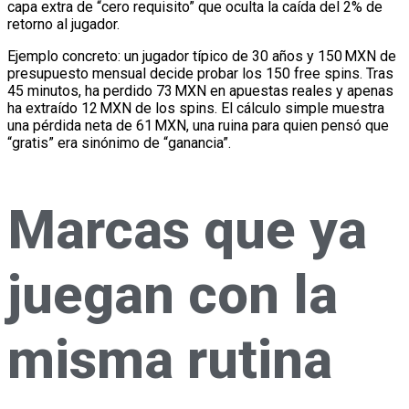
capa extra de “cero requisito” que oculta la caída del 2% de
retorno al jugador.
Ejemplo concreto: un jugador típico de 30 años y 150 MXN de
presupuesto mensual decide probar los 150 free spins. Tras
45 minutos, ha perdido 73 MXN en apuestas reales y apenas
ha extraído 12 MXN de los spins. El cálculo simple muestra
una pérdida neta de 61 MXN, una ruina para quien pensó que
“gratis” era sinónimo de “ganancia”.
Marcas que ya
juegan con la
misma rutina