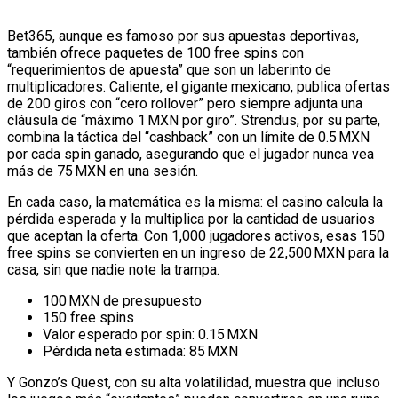
Bet365, aunque es famoso por sus apuestas deportivas,
también ofrece paquetes de 100 free spins con
“requerimientos de apuesta” que son un laberinto de
multiplicadores. Caliente, el gigante mexicano, publica ofertas
de 200 giros con “cero rollover” pero siempre adjunta una
cláusula de “máximo 1 MXN por giro”. Strendus, por su parte,
combina la táctica del “cashback” con un límite de 0.5 MXN
por cada spin ganado, asegurando que el jugador nunca vea
más de 75 MXN en una sesión.
En cada caso, la matemática es la misma: el casino calcula la
pérdida esperada y la multiplica por la cantidad de usuarios
que aceptan la oferta. Con 1,000 jugadores activos, esas 150
free spins se convierten en un ingreso de 22,500 MXN para la
casa, sin que nadie note la trampa.
100 MXN de presupuesto
150 free spins
Valor esperado por spin: 0.15 MXN
Pérdida neta estimada: 85 MXN
Y Gonzo’s Quest, con su alta volatilidad, muestra que incluso