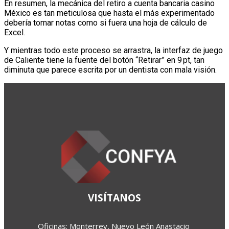
En resumen, la mecánica del retiro a cuenta bancaria casino
México es tan meticulosa que hasta el más experimentado
debería tomar notas como si fuera una hoja de cálculo de
Excel.
Y mientras todo este proceso se arrastra, la interfaz de juego
de Caliente tiene la fuente del botón “Retirar” en 9 pt, tan
diminuta que parece escrita por un dentista con mala visión.
VISÍTANOS
Oficinas: Monterrey, Nuevo León Anastacio 