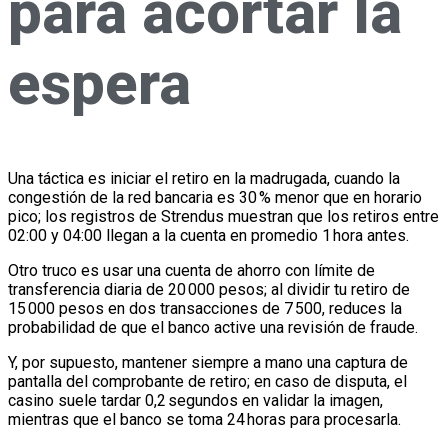
para acortar la
espera
Una táctica es iniciar el retiro en la madrugada, cuando la
congestión de la red bancaria es 30 % menor que en horario
pico; los registros de Strendus muestran que los retiros entre
02:00 y 04:00 llegan a la cuenta en promedio 1 hora antes.
Otro truco es usar una cuenta de ahorro con límite de
transferencia diaria de 20 000 pesos; al dividir tu retiro de
15 000 pesos en dos transacciones de 7 500, reduces la
probabilidad de que el banco active una revisión de fraude.
Y, por supuesto, mantener siempre a mano una captura de
pantalla del comprobante de retiro; en caso de disputa, el
casino suele tardar 0,2 segundos en validar la imagen,
mientras que el banco se toma 24 horas para procesarla.