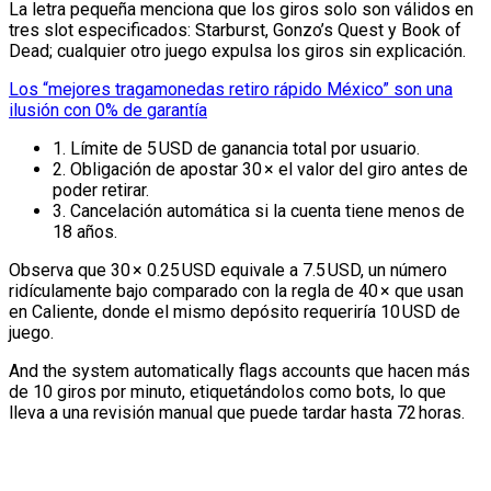
La letra pequeña menciona que los giros solo son válidos en
tres slot especificados: Starburst, Gonzo’s Quest y Book of
Dead; cualquier otro juego expulsa los giros sin explicación.
Los “mejores tragamonedas retiro rápido México” son una
ilusión con 0% de garantía
1. Límite de 5 USD de ganancia total por usuario.
2. Obligación de apostar 30 × el valor del giro antes de
poder retirar.
3. Cancelación automática si la cuenta tiene menos de
18 años.
Observa que 30 × 0.25 USD equivale a 7.5 USD, un número
ridículamente bajo comparado con la regla de 40 × que usan
en Caliente, donde el mismo depósito requeriría 10 USD de
juego.
And the system automatically flags accounts que hacen más
de 10 giros por minuto, etiquetándolos como bots, lo que
lleva a una revisión manual que puede tardar hasta 72 horas.