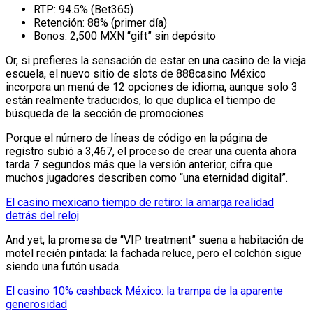
RTP: 94.5% (Bet365)
Retención: 88% (primer día)
Bonos: 2,500 MXN “gift” sin depósito
Or, si prefieres la sensación de estar en una casino de la vieja
escuela, el nuevo sitio de slots de 888casino México
incorpora un menú de 12 opciones de idioma, aunque solo 3
están realmente traducidos, lo que duplica el tiempo de
búsqueda de la sección de promociones.
Porque el número de líneas de código en la página de
registro subió a 3,467, el proceso de crear una cuenta ahora
tarda 7 segundos más que la versión anterior, cifra que
muchos jugadores describen como “una eternidad digital”.
El casino mexicano tiempo de retiro: la amarga realidad
detrás del reloj
And yet, la promesa de “VIP treatment” suena a habitación de
motel recién pintada: la fachada reluce, pero el colchón sigue
siendo una futón usada.
El casino 10% cashback México: la trampa de la aparente
generosidad