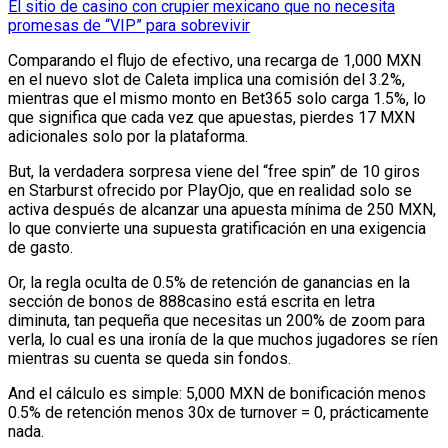
El sitio de casino con crupier mexicano que no necesita
promesas de “VIP” para sobrevivir
Comparando el flujo de efectivo, una recarga de 1,000 MXN
en el nuevo slot de Caleta implica una comisión del 3.2%,
mientras que el mismo monto en Bet365 solo carga 1.5%, lo
que significa que cada vez que apuestas, pierdes 17 MXN
adicionales solo por la plataforma.
But, la verdadera sorpresa viene del “free spin” de 10 giros
en Starburst ofrecido por PlayOjo, que en realidad solo se
activa después de alcanzar una apuesta mínima de 250 MXN,
lo que convierte una supuesta gratificación en una exigencia
de gasto.
Or, la regla oculta de 0.5% de retención de ganancias en la
sección de bonos de 888casino está escrita en letra
diminuta, tan pequeña que necesitas un 200% de zoom para
verla, lo cual es una ironía de la que muchos jugadores se ríen
mientras su cuenta se queda sin fondos.
And el cálculo es simple: 5,000 MXN de bonificación menos
0.5% de retención menos 30x de turnover = 0, prácticamente
nada.