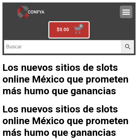
$
0.00
Los nuevos sitios de slots
online México que prometen
más humo que ganancias
Los nuevos sitios de slots
online México que prometen
más humo que ganancias