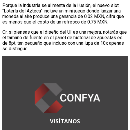
Porque la industria se alimenta de la ilusión, el nuevo slot
“Lotería del Azteca” incluye un mini juego donde lanzar una
moneda al aire produce una ganancia de 0.02 MXN, cifra que
es menos que el costo de un refresco de 0.75 MXN.
Or, si piensas que el diseño del UI es una mejora, notarás que
el tamaño de fuente en el panel de historial de apuestas es
de 8pt, tan pequeño que incluso con una lupa de 10x apenas
se distingue.
VISÍTANOS