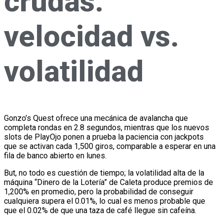
crudas:
velocidad vs.
volatilidad
Gonzo’s Quest ofrece una mecánica de avalancha que
completa rondas en 2.8 segundos, mientras que los nuevos
slots de PlayOjo ponen a prueba la paciencia con jackpots
que se activan cada 1,500 giros, comparable a esperar en una
fila de banco abierto en lunes.
But, no todo es cuestión de tiempo; la volatilidad alta de la
máquina “Dinero de la Lotería” de Caleta produce premios de
1,200% en promedio, pero la probabilidad de conseguir
cualquiera supera el 0.01%, lo cual es menos probable que
que el 0.02% de que una taza de café llegue sin cafeína.