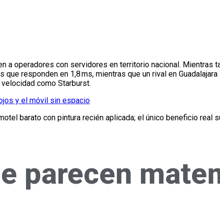
en a operadores con servidores en territorio nacional. Mientras 
s que responden en 1,8 ms, mientras que un rival en Guadalajara s
a velocidad como Starburst.
ojos y el móvil sin espacio
tel barato con pintura recién aplicada; el único beneficio real 
e parecen matem