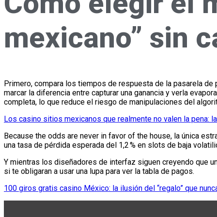
Cómo elegir el 
mexicano” sin c
Primero, compara los tiempos de respuesta de la pasarela de 
marcar la diferencia entre capturar una ganancia y verla evapo
completa, lo que reduce el riesgo de manipulaciones del algori
Los casino sitios mexicanos que realmente no valen la pena: la 
Because the odds are never in favor of the house, la única estr
una tasa de pérdida esperada del 1,2 % en slots de baja volatil
Y mientras los diseñadores de interfaz siguen creyendo que una 
si te obligaran a usar una lupa para ver la tabla de pagos.
100 giros gratis casino México: la ilusión del “regalo” que nun