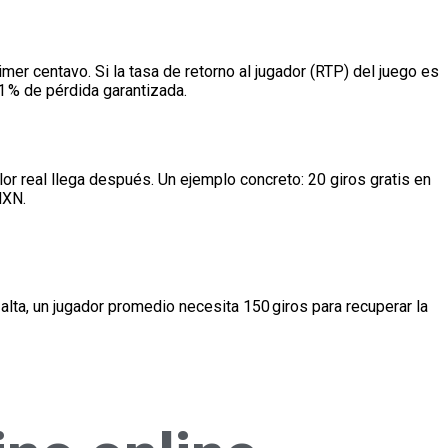
er centavo. Si la tasa de retorno al jugador (RTP) del juego es
1 % de pérdida garantizada.
dolor real llega después. Un ejemplo concreto: 20 giros gratis en
MXN.
lta, un jugador promedio necesita 150 giros para recuperar la