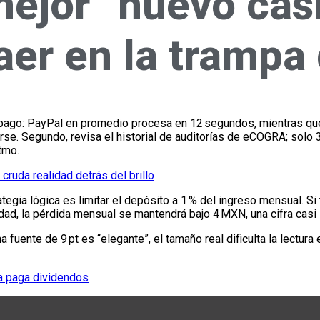
mejor “nuevo cas
aer en la trampa
pago: PayPal en promedio procesa en 12 segundos, mientras que T
rarse. Segundo, revisa el historial de auditorías de eCOGRA; sol
tmo.
cruda realidad detrás del brillo
ategia lógica es limitar el depósito a 1 % del ingreso mensual. 
idad, la pérdida mensual se mantendrá bajo 4 MXN, una cifra casi
fuente de 9 pt es “elegante”, el tamaño real dificulta la lectur
ca paga dividendos