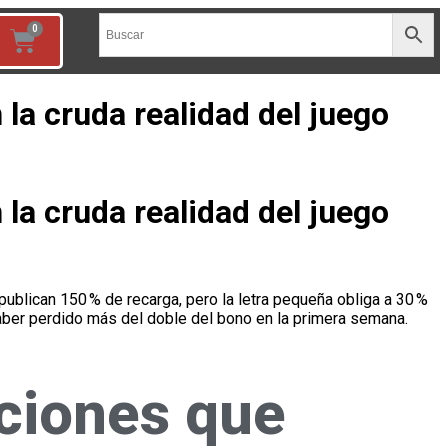
la cruda realidad del juego
la cruda realidad del juego
publican 150 % de recarga, pero la letra pequeña obliga a 30 %
aber perdido más del doble del bono en la primera semana.
aciones que