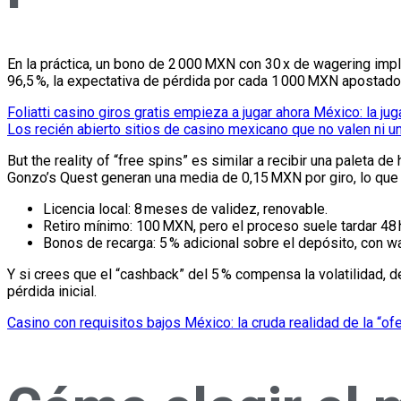
En la práctica, un bono de 2 000 MXN con 30 x de wagering impl
96,5 %, la expectativa de pérdida por cada 1 000 MXN apostados
Foliatti casino giros gratis empieza a jugar ahora México: la ju
Los recién abierto sitios de casino mexicano que no valen ni u
But the reality of “free spins” es similar a recibir una paleta de
Gonzo’s Quest generan una media de 0,15 MXN por giro, lo que
Licencia local: 8 meses de validez, renovable.
Retiro mínimo: 100 MXN, pero el proceso suele tardar 48 
Bonos de recarga: 5 % adicional sobre el depósito, con wa
Y si crees que el “cashback” del 5 % compensa la volatilidad, 
pérdida inicial.
Casino con requisitos bajos México: la cruda realidad de la “ofer