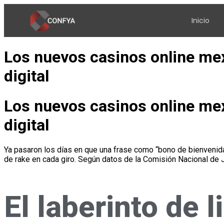
Inicio
Los nuevos casinos online mex
digital
Los nuevos casinos online mex
digital
Ya pasaron los días en que una frase como “bono de bienvenida”
de rake en cada giro. Según datos de la Comisión Nacional de 
El laberinto de 