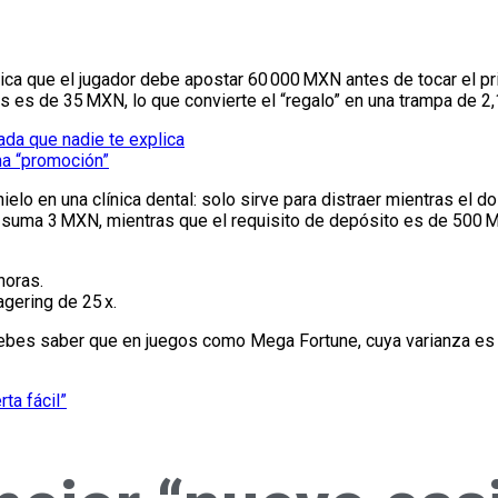
ica que el jugador debe apostar 60 000 MXN antes de tocar el prim
 es de 35 MXN, lo que convierte el “regalo” en una trampa de 2,
gada que nadie te explica
na “promoción”
 hielo en una clínica dental: solo sirve para distraer mientras el 
 suma 3 MXN, mientras que el requisito de depósito es de 500 
horas.
gering de 25 x.
debes saber que en juegos como Mega Fortune, cuya varianza es a
ta fácil”