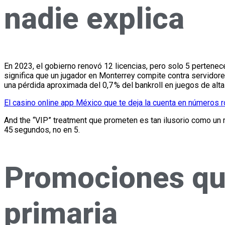
nadie explica
En 2023, el gobierno renovó 12 licencias, pero solo 5 pertenec
significa que un jugador en Monterrey compite contra servidore
una pérdida aproximada del 0,7 % del bankroll en juegos de alt
El casino online app México que te deja la cuenta en números r
And the “VIP” treatment que prometen es tan ilusorio como un mo
45 segundos, no en 5.
Promociones qu
primaria