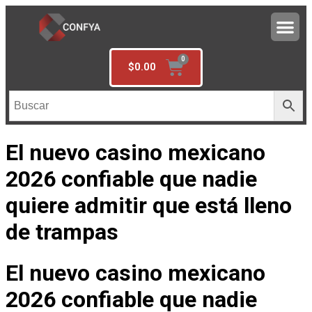
$
0.00
El nuevo casino mexicano
2026 confiable que nadie
quiere admitir que está lleno
de trampas
El nuevo casino mexicano
2026 confiable que nadie