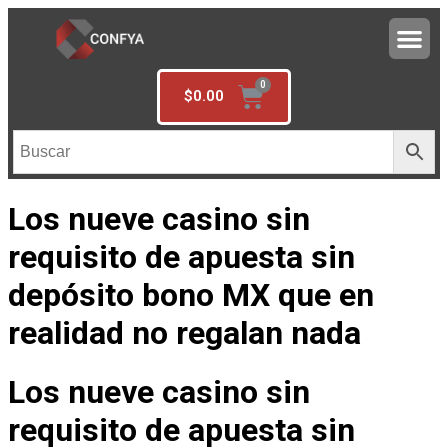
$
0.00
Los nueve casino sin
requisito de apuesta sin
depósito bono MX que en
realidad no regalan nada
Los nueve casino sin
requisito de apuesta sin