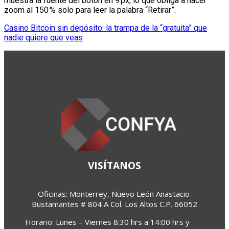
muestra la fuente del botón en 9 px, lo que obliga a hacer
zoom al 150 % solo para leer la palabra “Retirar”.
Casino Bitcoin sin depósito: la trampa de la “gratuita” que
nadie quiere que veas
VISÍTANOS
Oficinas: Monterrey, Nuevo León Anastacio 
Bustamantes 
# 804 A Col. Los Altos C.P. 66052
Horario:
Lunes – Viernes 8:30 hrs a 14:00 hrs y