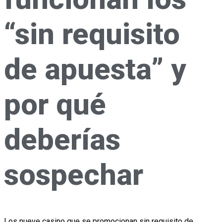
“sin requisito
de apuesta” y
por qué
deberías
sospechar
Los nueve casino que se promocionan sin requisito de