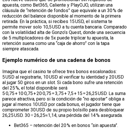
apuesta, como Bet365, Caliente y PlayOJO, utilizan una
cláusula de “retención de fondos” que equivale a un 30 % de
reducción del balance disponible al momento de la primera
retirada. En la práctica, si recibes 15 USD, el sistema te
permite mover solo 10,5 USD a tu cuenta bancaria. Comparado
con la volatilidad alta de Gonzo’s Quest, donde una secuencia
de 5 multiplicadores de 5x puede triplicar tu apuesta, la
retención suena como una “caja de ahorro” con la tapa
siempre atascada.
Ejemplo numérico de una cadena de bonos
Imagina que el casino te ofrece tres bonos escalonados:
5 USD al registrarte, 10 USD al verificar tu identidad y 20 USD
al jugar 50 giros en un slot. Si cada bono sufre una retención
del 25 %, el total disponible será
5·0,75 + 10·0,75 + 20·0,75 = 3,75 + 7,5 + 15 = 26,25 USD. La suma
parece atractiva, pero si la condición de “no apostar” obliga a
jugar al menos 10 USD por cada bonus, el jugador tiene que
comprometer 30 USD de su propio bolsillo para desbloquear
26,25 USD. 30 ÷ 26,25≈1,14; una pérdida del 14 % asegurada.
Bet365 – retención del 20 % en bonos “sin apuesta”.