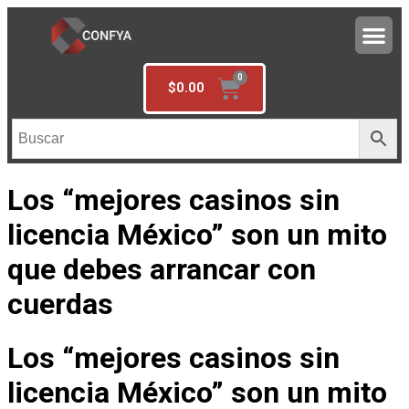
$
0.00
Los “mejores casinos sin
licencia México” son un mito
que debes arrancar con
cuerdas
Los “mejores casinos sin
licencia México” son un mito