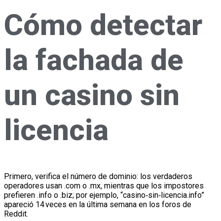
Cómo detectar
la fachada de
un casino sin
licencia
Primero, verifica el número de dominio: los verdaderos
operadores usan .com o .mx, mientras que los impostores
prefieren .info o .biz; por ejemplo, “casino‑sin‑licencia.info”
apareció 14 veces en la última semana en los foros de
Reddit.