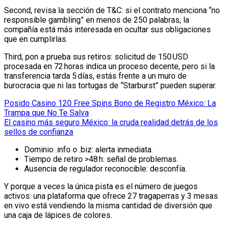
Second, revisa la sección de T&C: si el contrato menciona “no
responsible gambling” en menos de 250 palabras, la
compañía está más interesada en ocultar sus obligaciones
que en cumplirlas.
Third, pon a prueba sus retiros: solicitud de 150 USD
procesada en 72 horas indica un proceso decente, pero si la
transferencia tarda 5 días, estás frente a un muro de
burocracia que ni las tortugas de “Starburst” pueden superar.
Posido Casino 120 Free Spins Bono de Registro México: La
Trampa que No Te Salva
El casino más seguro México: la cruda realidad detrás de los
sellos de confianza
Dominio .info o .biz: alerta inmediata.
Tiempo de retiro >48 h: señal de problemas.
Ausencia de regulador reconocible: desconfía.
Y porque a veces la única pista es el número de juegos
activos: una plataforma que ofrece 27 tragaperras y 3 mesas
en vivo está vendiendo la misma cantidad de diversión que
una caja de lápices de colores.