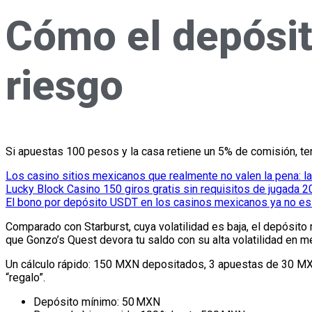
Cómo el depósit
riesgo
Si apuestas 100 pesos y la casa retiene un 5% de comisión, ter
Los casino sitios mexicanos que realmente no valen la pena: la 
Lucky Block Casino 150 giros gratis sin requisitos de jugada 
El bono por depósito USDT en los casinos mexicanos ya no es u
Comparado con Starburst, cuya volatilidad es baja, el depósito 
que Gonzo’s Quest devora tu saldo con su alta volatilidad en
Un cálculo rápido: 150 MXN depositados, 3 apuestas de 30 MXN
“regalo”.
Depósito mínimo: 50 MXN