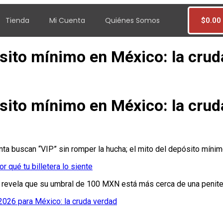
Tienda
Mi Cuenta
Quiénes Somos
$
0.00
ito mínimo en México: la cruda
ito mínimo en México: la cruda
ta buscan “VIP” sin romper la hucha; el mito del depósito mínim
r qué tu billetera lo siente
 revela que su umbral de 100 MXN está más cerca de una peniten
 2026 para México: la cruda verdad