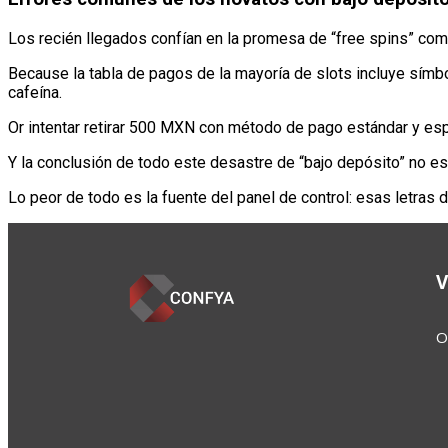
Los recién llegados confían en la promesa de “free spins” como
Because la tabla de pagos de la mayoría de slots incluye símbo
cafeína.
Or intentar retirar 500 MXN con método de pago estándar y esper
Y la conclusión de todo este desastre de “bajo depósito” no es 
Lo peor de todo es la fuente del panel de control: esas letras d
V
O