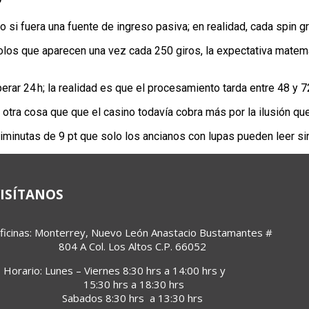
 si fuera una fuente de ingreso pasiva; en realidad, cada spin 
los que aparecen una vez cada 250 giros, la expectativa matemát
ar 24 h; la realidad es que el procesamiento tarda entre 48 y 72
otra cosa que que el casino todavía cobra más por la ilusión que
iminutas de 9 pt que solo los ancianos con lupas pueden leer sin 
ISÍTANOS
ficinas: Monterrey, Nuevo León Anastacio Bustamantes 
# 
804 A Col. Los Altos C.P. 66052
Horario:
Lunes – Viernes 8:30 hrs a 14:00 hrs y
15:30 hrs a 18:30 hrs
Sabados 8:30 hrs a 13:30 hrs