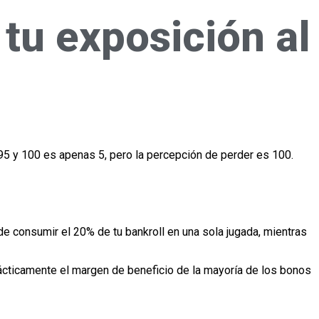
tu exposición al
 95 y 100 es apenas 5, pero la percepción de perder es 100.
de consumir el 20% de tu bankroll en una sola jugada, mientras
ácticamente el margen de beneficio de la mayoría de los bonos