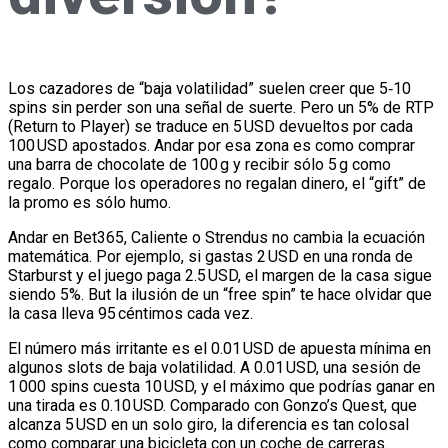
Los cazadores de “baja volatilidad” suelen creer que 5‑10
spins sin perder son una señal de suerte. Pero un 5% de RTP
(Return to Player) se traduce en 5 USD devueltos por cada
100 USD apostados. Andar por esa zona es como comprar
una barra de chocolate de 100 g y recibir sólo 5 g como
regalo. Porque los operadores no regalan dinero, el “gift” de
la promo es sólo humo.
Andar en Bet365, Caliente o Strendus no cambia la ecuación
matemática. Por ejemplo, si gastas 2 USD en una ronda de
Starburst y el juego paga 2.5 USD, el margen de la casa sigue
siendo 5%. But la ilusión de un “free spin” te hace olvidar que
la casa lleva 95 céntimos cada vez.
El número más irritante es el 0.01 USD de apuesta mínima en
algunos slots de baja volatilidad. A 0.01 USD, una sesión de
1 000 spins cuesta 10 USD, y el máximo que podrías ganar en
una tirada es 0.10 USD. Comparado con Gonzo’s Quest, que
alcanza 5 USD en un solo giro, la diferencia es tan colosal
como comparar una bicicleta con un coche de carreras.