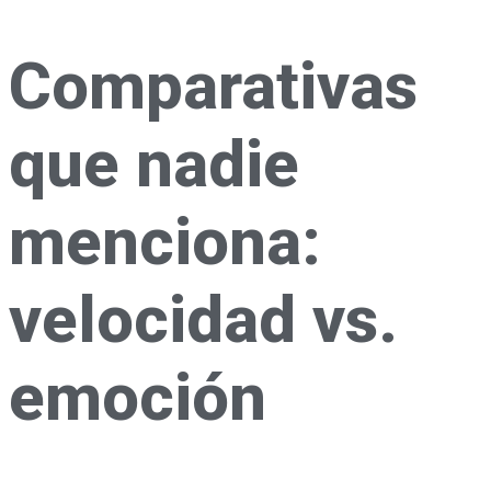
Comparativas
que nadie
menciona:
velocidad vs.
emoción