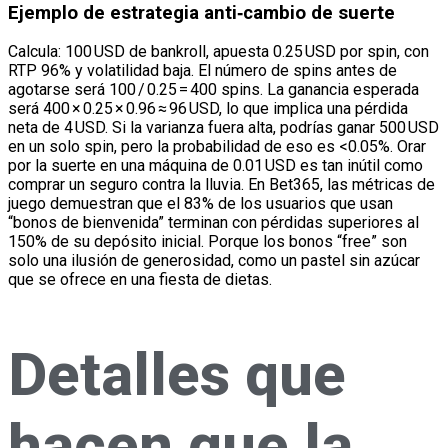
Ejemplo de estrategia anti‑cambio de suerte
Calcula: 100 USD de bankroll, apuesta 0.25 USD por spin, con
RTP 96% y volatilidad baja. El número de spins antes de
agotarse será 100 / 0.25 = 400 spins. La ganancia esperada
será 400 × 0.25 × 0.96 ≈ 96 USD, lo que implica una pérdida
neta de 4 USD. Si la varianza fuera alta, podrías ganar 500 USD
en un solo spin, pero la probabilidad de eso es <0.05%. Orar
por la suerte en una máquina de 0.01 USD es tan inútil como
comprar un seguro contra la lluvia. En Bet365, las métricas de
juego demuestran que el 83% de los usuarios que usan
“bonos de bienvenida” terminan con pérdidas superiores al
150% de su depósito inicial. Porque los bonos “free” son
solo una ilusión de generosidad, como un pastel sin azúcar
que se ofrece en una fiesta de dietas.
Detalles que
hacen que la