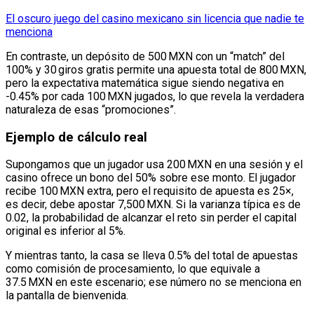
El oscuro juego del casino mexicano sin licencia que nadie te
menciona
En contraste, un depósito de 500 MXN con un “match” del
100% y 30 giros gratis permite una apuesta total de 800 MXN,
pero la expectativa matemática sigue siendo negativa en
-0.45% por cada 100 MXN jugados, lo que revela la verdadera
naturaleza de esas “promociones”.
Ejemplo de cálculo real
Supongamos que un jugador usa 200 MXN en una sesión y el
casino ofrece un bono del 50% sobre ese monto. El jugador
recibe 100 MXN extra, pero el requisito de apuesta es 25×,
es decir, debe apostar 7,500 MXN. Si la varianza típica es de
0.02, la probabilidad de alcanzar el reto sin perder el capital
original es inferior al 5%.
Y mientras tanto, la casa se lleva 0.5% del total de apuestas
como comisión de procesamiento, lo que equivale a
37.5 MXN en este escenario; ese número no se menciona en
la pantalla de bienvenida.