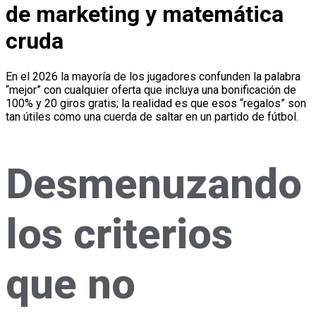
de marketing y matemática
cruda
En el 2026 la mayoría de los jugadores confunden la palabra
“mejor” con cualquier oferta que incluya una bonificación de
100% y 20 giros gratis; la realidad es que esos “regalos” son
tan útiles como una cuerda de saltar en un partido de fútbol.
Desmenuzando
los criterios
que no