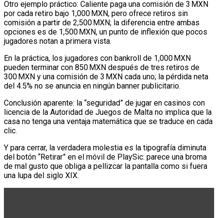
Otro ejemplo práctico: Caliente paga una comisión de 3 MXN
por cada retiro bajo 1,000 MXN, pero ofrece retiros sin
comisión a partir de 2,500 MXN; la diferencia entre ambas
opciones es de 1,500 MXN, un punto de inflexión que pocos
jugadores notan a primera vista.
En la práctica, los jugadores con bankroll de 1,000 MXN
pueden terminar con 850 MXN después de tres retiros de
300 MXN y una comisión de 3 MXN cada uno; la pérdida neta
del 4.5% no se anuncia en ningún banner publicitario.
Conclusión aparente: la “seguridad” de jugar en casinos con
licencia de la Autoridad de Juegos de Malta no implica que la
casa no tenga una ventaja matemática que se traduce en cada
clic.
Y para cerrar, la verdadera molestia es la tipografía diminuta
del botón “Retirar” en el móvil de PlaySic: parece una broma
de mal gusto que obliga a pellizcar la pantalla como si fuera
una lupa del siglo XIX.