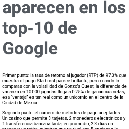
aparecen en los
top‑10 de
Google
Primer punto: la tasa de retorno al jugador (RTP) de 97.3% que
muestra el juego Starburst parece brillante, pero cuando lo
comparas con la volatilidad de Gonzo’s Quest, la diferencia de
varianza en 10 000 jugadas llega a 0.25% de ganancias netas;
esa “ventaja” es tan real como un unicornio en el centro de la
Ciudad de México.
Segundo punto: el número de métodos de pago aceptados.
Un casino que permite 3 tarjetas, 2 monederos electrónicos y
1 transferencia bancaria tarda, en promedio, 2.3 días en