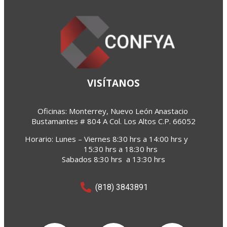
VISÍTANOS
Oficinas: Monterrey, Nuevo León Anastacio 
Bustamantes 
# 804 A Col. Los Altos C.P. 66052
Horario:
Lunes – Viernes 8:30 hrs a 14:00 hrs y
15:30 hrs a 18:30 hrs
Sabados 8:30 hrs a 13:30 hrs
(818) 3843891