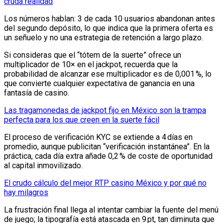
cruda realidad
Los números hablan: 3 de cada 10 usuarios abandonan antes
del segundo depósito, lo que indica que la primera oferta es
un señuelo y no una estrategia de retención a largo plazo.
Si consideras que el “tótem de la suerte” ofrece un
multiplicador de 10× en el jackpot, recuerda que la
probabilidad de alcanzar ese multiplicador es de 0,001 %, lo
que convierte cualquier expectativa de ganancia en una
fantasía de casino.
Las tragamonedas de jackpot fijo en México son la trampa
perfecta para los que creen en la suerte fácil
El proceso de verificación KYC se extiende a 4 días en
promedio, aunque publicitan “verificación instantánea”. En la
práctica, cada día extra añade 0,2 % de coste de oportunidad
al capital inmovilizado.
El crudo cálculo del mejor RTP casino México y por qué no
hay milagros
La frustración final llega al intentar cambiar la fuente del menú
de juego; la tipografía está atascada en 9 pt, tan diminuta que