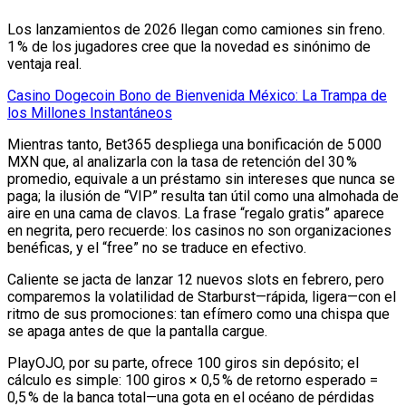
Los lanzamientos de 2026 llegan como camiones sin freno.
1 % de los jugadores cree que la novedad es sinónimo de
ventaja real.
Casino Dogecoin Bono de Bienvenida México: La Trampa de
los Millones Instantáneos
Mientras tanto, Bet365 despliega una bonificación de 5 000
MXN que, al analizarla con la tasa de retención del 30 %
promedio, equivale a un préstamo sin intereses que nunca se
paga; la ilusión de “VIP” resulta tan útil como una almohada de
aire en una cama de clavos. La frase “regalo gratis” aparece
en negrita, pero recuerde: los casinos no son organizaciones
benéficas, y el “free” no se traduce en efectivo.
Caliente se jacta de lanzar 12 nuevos slots en febrero, pero
comparemos la volatilidad de Starburst—rápida, ligera—con el
ritmo de sus promociones: tan efímero como una chispa que
se apaga antes de que la pantalla cargue.
PlayOJO, por su parte, ofrece 100 giros sin depósito; el
cálculo es simple: 100 giros × 0,5 % de retorno esperado =
0,5 % de la banca total—una gota en el océano de pérdidas