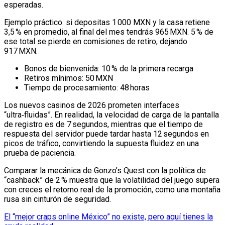
esperadas.
Ejemplo práctico: si depositas 1 000 MXN y la casa retiene
3,5 % en promedio, al final del mes tendrás 965 MXN. 5 % de
ese total se pierde en comisiones de retiro, dejando
917 MXN.
Bonos de bienvenida: 10 % de la primera recarga
Retiros mínimos: 50 MXN
Tiempo de procesamiento: 48 horas
Los nuevos casinos de 2026 prometen interfaces
“ultra‑fluidas”. En realidad, la velocidad de carga de la pantalla
de registro es de 7 segundos, mientras que el tiempo de
respuesta del servidor puede tardar hasta 12 segundos en
picos de tráfico, convirtiendo la supuesta fluidez en una
prueba de paciencia.
Comparar la mecánica de Gonzo’s Quest con la política de
“cashback” de 2 % muestra que la volatilidad del juego supera
con creces el retorno real de la promoción, como una montaña
rusa sin cinturón de seguridad.
El “mejor craps online México” no existe, pero aquí tienes la