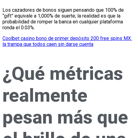
Los cazadores de bonos siguen pensando que 100% de
“gift” equivale a 1,000% de suerte; la realidad es que la
probabilidad de romper la banca en cualquier plataforma
ronda el 0.03%.
Coolbet casino bono de primer depósito 200 free spins MX:
la trampa que todos caen sin darse cuenta
¿Qué métricas
realmente
pesan más que