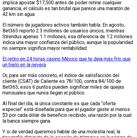
implica apostar $17,500 antes de poder retirar cualquier
ganancia; el cálculo es tan brutal que parece una maratón de
42 km sin agua.
El número de jugadores activos también habla. En agosto,
Bet365 reportó 2.3 millones de usuarios únicos, mientras
Strendus apenas 1.1 millones; esa diferencia de 1.2 millones
indica una mayor confianza del público, aunque la popularidad
no siempre significa mayor rentabilidad.
El retiro en 24 horas casino México que te deja más frío que
un hielo en la nevera
Or, para ser más concreto, el índice de satisfacción del
cliente (CSAT) de Caliente es 78/100, contra 84/100 de
Bet365; esos 6 puntos pueden significar miles de quejas
mensuales que nunca llegan al público.
Al final del día, la única constante es que cada “oferta
especial” está diseñada para que el jugador gaste al menos
$3 por cada dólar de beneficio recibido, una razón por la cual
la banca siempre gana.
Y si de verdad queremos hablar de una molestia real, la