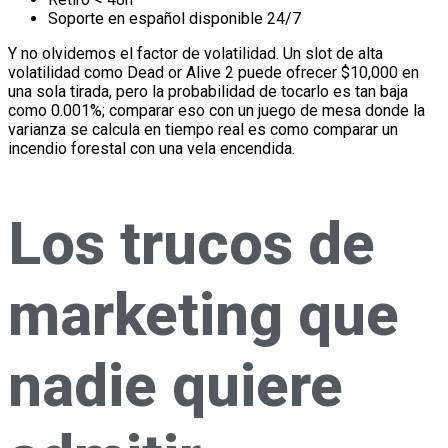
Soporte en español disponible 24/7
Y no olvidemos el factor de volatilidad. Un slot de alta
volatilidad como Dead or Alive 2 puede ofrecer $10,000 en
una sola tirada, pero la probabilidad de tocarlo es tan baja
como 0.001%; comparar eso con un juego de mesa donde la
varianza se calcula en tiempo real es como comparar un
incendio forestal con una vela encendida.
Los trucos de
marketing que
nadie quiere