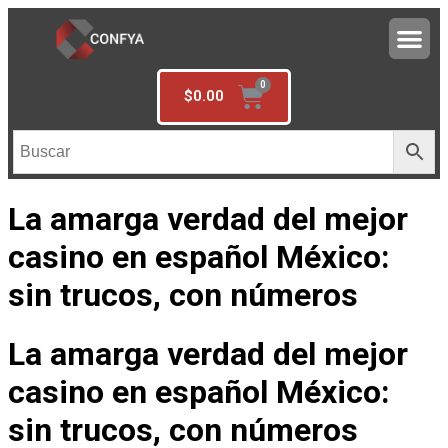
$
0.00
La amarga verdad del mejor
casino en español México:
sin trucos, con números
La amarga verdad del mejor
casino en español México:
sin trucos, con números