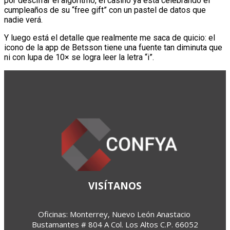
por descifrar el algoritmo, el casino ya está celebrando el
cumpleaños de su “free gift” con un pastel de datos que
nadie verá.
Y luego está el detalle que realmente me saca de quicio: el
icono de la app de Betsson tiene una fuente tan diminuta que
ni con lupa de 10× se logra leer la letra “i”.
VISÍTANOS
Oficinas: Monterrey, Nuevo León Anastacio 
Bustamantes 
# 804 A Col. Los Altos C.P. 66052