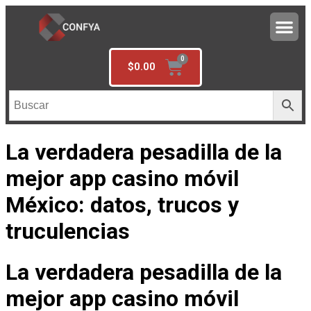
$
0.00
La verdadera pesadilla de la
mejor app casino móvil
México: datos, trucos y
truculencias
La verdadera pesadilla de la
mejor app casino móvil