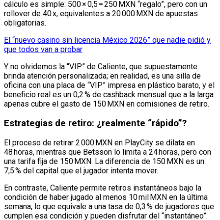
cálculo es simple: 500 × 0,5 = 250 MXN “regalo”, pero con un
rollover de 40 x, equivalentes a 20 000 MXN de apuestas
obligatorias.
El “nuevo casino sin licencia México 2026” que nadie pidió y
que todos van a probar
Y no olvidemos la “VIP” de Caliente, que supuestamente
brinda atención personalizada; en realidad, es una silla de
oficina con una placa de “VIP” impresa en plástico barato, y el
beneficio real es un 0,2 % de cashback mensual que a la larga
apenas cubre el gasto de 150 MXN en comisiones de retiro.
Estrategias de retiro: ¿realmente “rápido”?
El proceso de retirar 2 000 MXN en PlayCity se dilata en
48 horas, mientras que Betsson lo limita a 24 horas, pero con
una tarifa fija de 150 MXN. La diferencia de 150 MXN es un
7,5 % del capital que el jugador intenta mover.
En contraste, Caliente permite retiros instantáneos bajo la
condición de haber jugado al menos 10 mil MXN en la última
semana, lo que equivale a una tasa de 0,3 % de jugadores que
cumplen esa condición y pueden disfrutar del “instantáneo”.