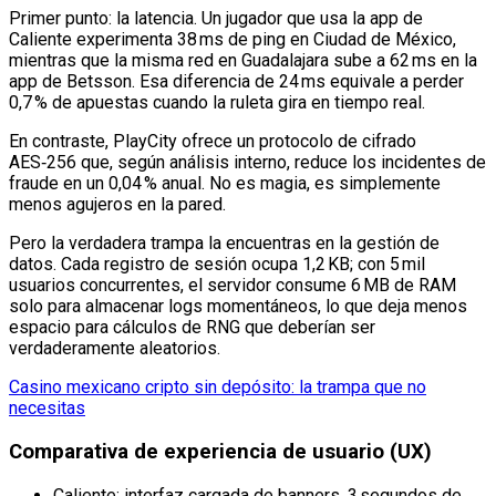
Primer punto: la latencia. Un jugador que usa la app de
Caliente experimenta 38 ms de ping en Ciudad de México,
mientras que la misma red en Guadalajara sube a 62 ms en la
app de Betsson. Esa diferencia de 24 ms equivale a perder
0,7 % de apuestas cuando la ruleta gira en tiempo real.
En contraste, PlayCity ofrece un protocolo de cifrado
AES‑256 que, según análisis interno, reduce los incidentes de
fraude en un 0,04 % anual. No es magia, es simplemente
menos agujeros en la pared.
Pero la verdadera trampa la encuentras en la gestión de
datos. Cada registro de sesión ocupa 1,2 KB; con 5 mil
usuarios concurrentes, el servidor consume 6 MB de RAM
solo para almacenar logs momentáneos, lo que deja menos
espacio para cálculos de RNG que deberían ser
verdaderamente aleatorios.
Casino mexicano cripto sin depósito: la trampa que no
necesitas
Comparativa de experiencia de usuario (UX)
Caliente: interfaz cargada de banners, 3 segundos de