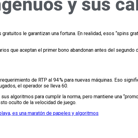
ngenuos y sus cá
ratuitos le garantizan una fortuna. En realidad, esos “spins grat
arios que aceptan el primer bono abandonan antes del segundo de
requerimiento de RTP al 94 % para nuevas máquinas. Eso signifi
ugados, el operador se lleva 60.
sus algoritmos para cumplir la norma, pero mantiene una “promoc
to oculto de la velocidad de juego.
 playa, es una maratón de papeles y algoritmos