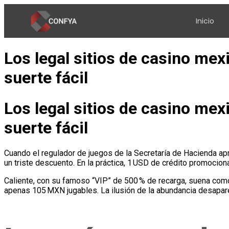
Inicio
Los legal sitios de casino mex
suerte fácil
Los legal sitios de casino mex
suerte fácil
Cuando el regulador de juegos de la Secretaría de Hacienda apr
un triste descuento. En la práctica, 1 USD de crédito promocional
Caliente, con su famoso “VIP” de 500 % de recarga, suena como
apenas 105 MXN jugables. La ilusión de la abundancia desapar