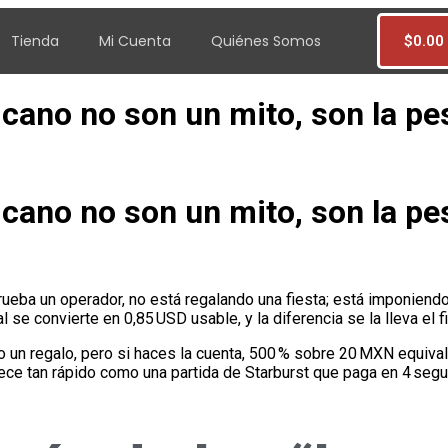
Tienda
Mi Cuenta
Quiénes Somos
$
0.00
icano no son un mito, son la pes
icano no son un mito, son la pes
ueba un operador, no está regalando una fiesta; está imponiendo 
 se convierte en 0,85 USD usable, y la diferencia se la lleva el f
 un regalo, pero si haces la cuenta, 500 % sobre 20 MXN equiva
ece tan rápido como una partida de Starburst que paga en 4 seg