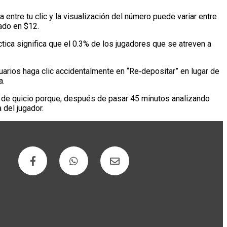
entre tu clic y la visualización del número puede variar entre
ado en $12.
ica significa que el 0.3% de los jugadores que se atreven a
usuarios haga clic accidentalmente en “Re‑depositar” en lugar de
a.
aca de quicio porque, después de pasar 45 minutos analizando
 del jugador.