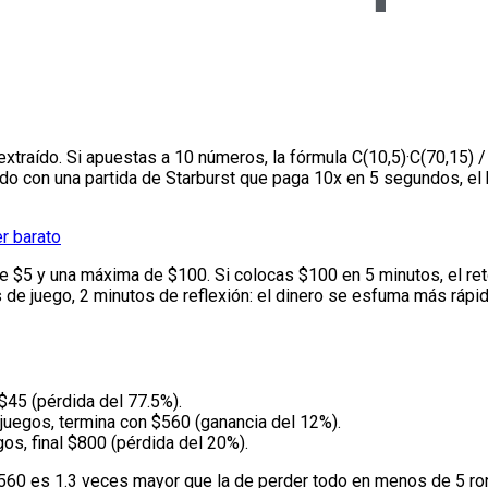
extraído. Si apuestas a 10 números, la fórmula C(10,5)·C(70,15) /
o con una partida de Starburst que paga 10x en 5 segundos, el 
er barato
 $5 y una máxima de $100. Si colocas $100 en 5 minutos, el ret
de juego, 2 minutos de reflexión: el dinero se esfuma más rápid
 $45 (pérdida del 77.5%).
 juegos, termina con $560 (ganancia del 12%).
os, final $800 (pérdida del 20%).
$560 es 1.3 veces mayor que la de perder todo en menos de 5 ro