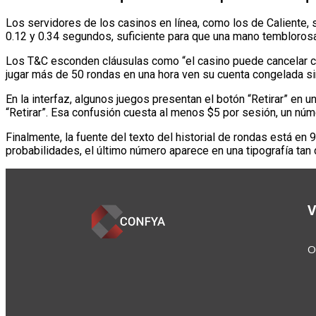
Los servidores de los casinos en línea, como los de Caliente, s
0.12 y 0.34 segundos, suficiente para que una mano temblorosa
Los T&C esconden cláusulas como “el casino puede cancelar cual
jugar más de 50 rondas en una hora ven su cuenta congelada sin
En la interfaz, algunos juegos presentan el botón “Retirar” en u
“Retirar”. Esa confusión cuesta al menos $5 por sesión, un nú
Finalmente, la fuente del texto del historial de rondas está en
probabilidades, el último número aparece en una tipografía tan 
V
O