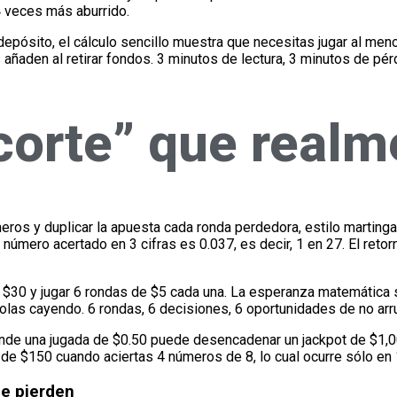
 4 veces más aburrido.
epósito, el cálculo sencillo muestra que necesitas jugar al men
añaden al retirar fondos. 3 minutos de lectura, 3 minutos de pér
“corte” que real
meros y duplicar la apuesta cada ronda perdedora, estilo marting
mero acertado en 3 cifras es 0.037, es decir, 1 en 27. El reto
de $30 y jugar 6 rondas de $5 cada una. La esperanza matemática
 bolas cayendo. 6 rondas, 6 decisiones, 6 oportunidades de no arr
nde una jugada de $0.50 puede desencadenar un jackpot de $1,0
de $150 cuando aciertas 4 números de 8, lo cual ocurre sólo en 
ue pierden