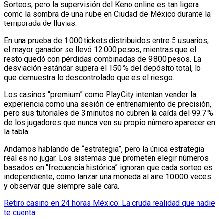
Sorteos, pero la supervisión del Keno online es tan ligera
como la sombra de una nube en Ciudad de México durante la
temporada de lluvias.
En una prueba de 1 000 tickets distribuidos entre 5 usuarios,
el mayor ganador se llevó 12 000 pesos, mientras que el
resto quedó con pérdidas combinadas de 9 800 pesos. La
desviación estándar supera el 150 % del depósito total, lo
que demuestra lo descontrolado que es el riesgo.
Los casinos “premium” como PlayCity intentan vender la
experiencia como una sesión de entrenamiento de precisión,
pero sus tutoriales de 3 minutos no cubren la caída del 99.7 %
de los jugadores que nunca ven su propio número aparecer en
la tabla.
Andamos hablando de “estrategia”, pero la única estrategia
real es no jugar. Los sistemas que prometen elegir números
basados en “frecuencia histórica” ignoran que cada sorteo es
independiente, como lanzar una moneda al aire 10 000 veces
y observar que siempre sale cara.
Retiro casino en 24 horas México: La cruda realidad que nadie
te cuenta