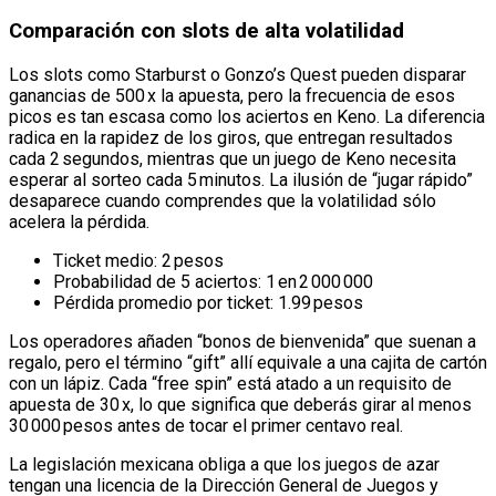
Comparación con slots de alta volatilidad
Los slots como Starburst o Gonzo’s Quest pueden disparar
ganancias de 500 x la apuesta, pero la frecuencia de esos
picos es tan escasa como los aciertos en Keno. La diferencia
radica en la rapidez de los giros, que entregan resultados
cada 2 segundos, mientras que un juego de Keno necesita
esperar al sorteo cada 5 minutos. La ilusión de “jugar rápido”
desaparece cuando comprendes que la volatilidad sólo
acelera la pérdida.
Ticket medio: 2 pesos
Probabilidad de 5 aciertos: 1 en 2 000 000
Pérdida promedio por ticket: 1.99 pesos
Los operadores añaden “bonos de bienvenida” que suenan a
regalo, pero el término “gift” allí equivale a una cajita de cartón
con un lápiz. Cada “free spin” está atado a un requisito de
apuesta de 30 x, lo que significa que deberás girar al menos
30 000 pesos antes de tocar el primer centavo real.
La legislación mexicana obliga a que los juegos de azar
tengan una licencia de la Dirección General de Juegos y