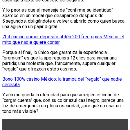
Y lo peor es que el mensaje de “confirme su identidad”
aparece en un modal que desaparece después de
5 segundos, obligándote a volver a abrirlo como quien busca
una aguja en un pajar digital.
7bit casino primer depósito obtén 200 free spins México: el
mito que nadie quiere contar
Porque al final, lo único que garantiza la experiencia
“premium” es que la app requiera 12 clics para iniciar una
partida; una molestia que, francamente, supera cualquier
“regalo” que ofrezcan estos casinos.
Bono 100% casino México: la trampa del “regalo” que nadie
necesita
Y aún me queda la eternidad para que arreglen el ícono de
“cargar cuenta” que, con su color azul casi negro, parece una
luz de emergencia en plena oscuridad; ¿por qué no usar un
tono más visible?