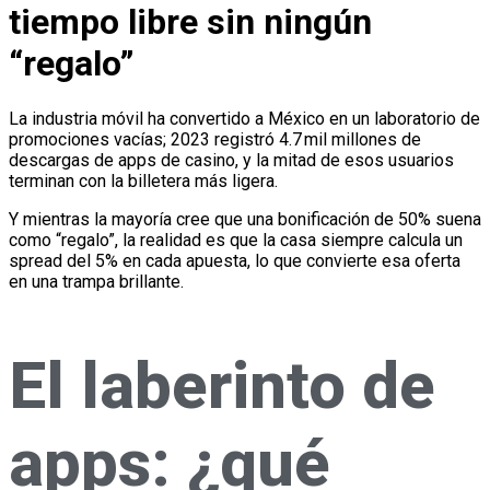
tiempo libre sin ningún
“regalo”
La industria móvil ha convertido a México en un laboratorio de
promociones vacías; 2023 registró 4.7 mil millones de
descargas de apps de casino, y la mitad de esos usuarios
terminan con la billetera más ligera.
Y mientras la mayoría cree que una bonificación de 50% suena
como “regalo”, la realidad es que la casa siempre calcula un
spread del 5% en cada apuesta, lo que convierte esa oferta
en una trampa brillante.
El laberinto de
apps: ¿qué