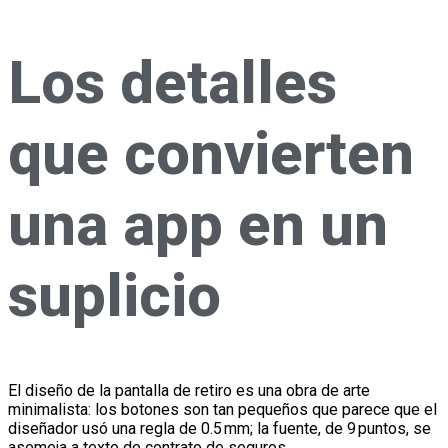
Los detalles
que convierten
una app en un
suplicio
El diseño de la pantalla de retiro es una obra de arte
minimalista: los botones son tan pequeños que parece que el
diseñador usó una regla de 0.5 mm; la fuente, de 9 puntos, se
asemeja a texto de contrato de seguros.