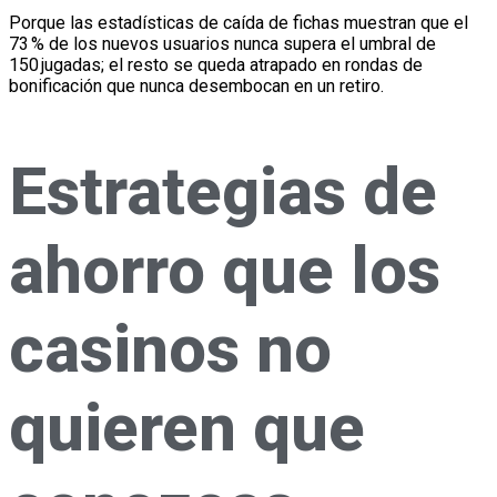
Porque las estadísticas de caída de fichas muestran que el
73 % de los nuevos usuarios nunca supera el umbral de
150 jugadas; el resto se queda atrapado en rondas de
bonificación que nunca desembocan en un retiro.
Estrategias de
ahorro que los
casinos no
quieren que