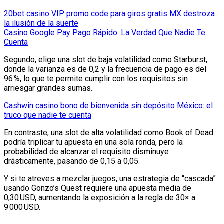
20bet casino VIP promo code para giros gratis MX destroza
la ilusión de la suerte
Casino Google Pay Pago Rápido: La Verdad Que Nadie Te
Cuenta
Segundo, elige una slot de baja volatilidad como Starburst,
donde la varianza es de 0,2 y la frecuencia de pago es del
96 %, lo que te permite cumplir con los requisitos sin
arriesgar grandes sumas.
Cashwin casino bono de bienvenida sin depósito México: el
truco que nadie te cuenta
En contraste, una slot de alta volatilidad como Book of Dead
podría triplicar tu apuesta en una sola ronda, pero la
probabilidad de alcanzar el requisito disminuye
drásticamente, pasando de 0,15 a 0,05.
Y si te atreves a mezclar juegos, una estrategia de “cascada”
usando Gonzo’s Quest requiere una apuesta media de
0,30 USD, aumentando la exposición a la regla de 30× a
9 000 USD.