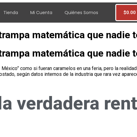
Tienda
Mi Cuenta
Quiénes Somos
$
0.00
a trampa matemática que nadie 
a trampa matemática que nadie 
 México” como si fueran caramelos en una feria, pero la realida
stado, según datos internos de la industria que rara vez aparec
a verdadera rent