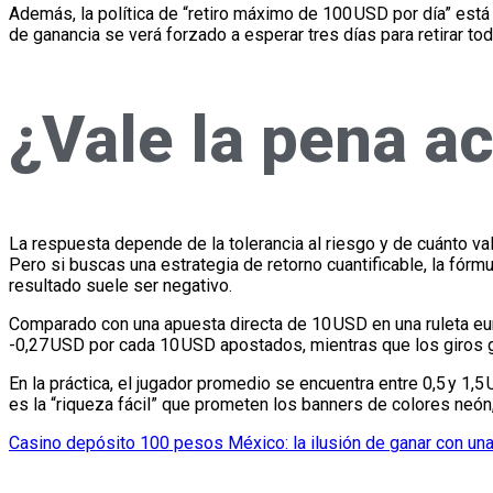
Además, la política de “retiro máximo de 100 USD por día” está
de ganancia se verá forzado a esperar tres días para retirar tod
¿Vale la pena ac
La respuesta depende de la tolerancia al riesgo y de cuánto va
Pero si buscas una estrategia de retorno cuantificable, la fórmu
resultado suele ser negativo.
Comparado con una apuesta directa de 10 USD en una ruleta eur
-0,27 USD por cada 10 USD apostados, mientras que los giros g
En la práctica, el jugador promedio se encuentra entre 0,5 y 1,5
es la “riqueza fácil” que prometen los banners de colores neón,
Casino depósito 100 pesos México: la ilusión de ganar con u