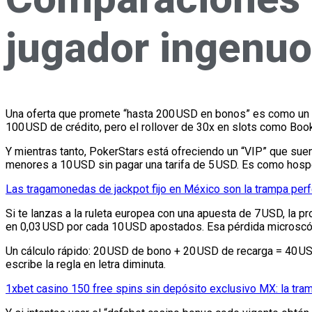
jugador ingenuo
Una oferta que promete “hasta 200 USD en bonos” es como un an
100 USD de crédito, pero el rollover de 30x en slots como Book
Y mientras tanto, PokerStars está ofreciendo un “VIP” que suena
menores a 10 USD sin pagar una tarifa de 5 USD. Es como hospe
Las tragamonedas de jackpot fijo en México son la trampa perfe
Si te lanzas a la ruleta europea con una apuesta de 7 USD, la p
en 0,03 USD por cada 10 USD apostados. Esa pérdida microscóp
Un cálculo rápido: 20 USD de bono + 20 USD de recarga = 40 US
escribe la regla en letra diminuta.
1xbet casino 150 free spins sin depósito exclusivo MX: la tra