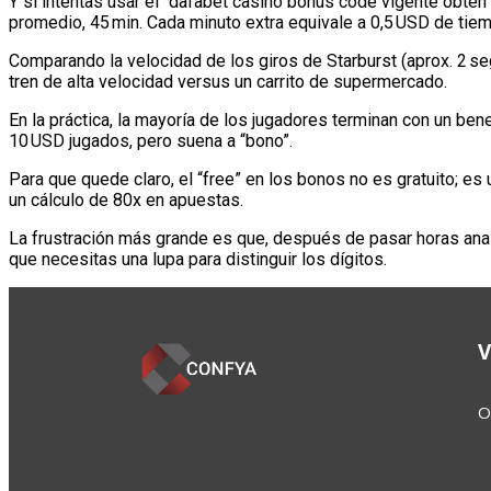
Y si intentas usar el “dafabet casino bonus code vigente obtén 
promedio, 45 min. Cada minuto extra equivale a 0,5 USD de tiem
Comparando la velocidad de los giros de Starburst (aprox. 2 seg
tren de alta velocidad versus un carrito de supermercado.
En la práctica, la mayoría de los jugadores terminan con un be
10 USD jugados, pero suena a “bono”.
Para que quede claro, el “free” en los bonos no es gratuito; es
un cálculo de 80x en apuestas.
La frustración más grande es que, después de pasar horas anali
que necesitas una lupa para distinguir los dígitos.
V
O