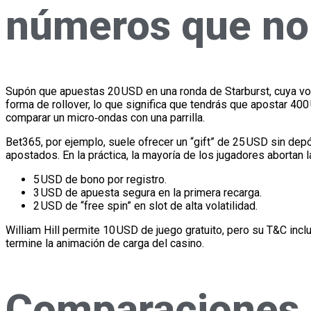
números que no
Supón que apuestas 20 USD en una ronda de Starburst, cuya vol
forma de rollover, lo que significa que tendrás que apostar 40
comparar un micro‑ondas con una parrilla.
Bet365, por ejemplo, suele ofrecer un “gift” de 25 USD sin de
apostados. En la práctica, la mayoría de los jugadores abortan
5 USD de bono por registro.
3 USD de apuesta segura en la primera recarga.
2 USD de “free spin” en slot de alta volatilidad.
William Hill permite 10 USD de juego gratuito, pero su T&C incl
termine la animación de carga del casino.
Comparaciones q