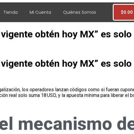
Tienda
Mi Cuenta
Quiénes Somos
$
0.00
vigente obtén hoy MX” es solo 
vigente obtén hoy MX” es solo 
alización, los operadores lanzan códigos como si fueran cupon
cación real solo suma 18 USD, y la apuesta mínima para liberar el 
l mecanismo de