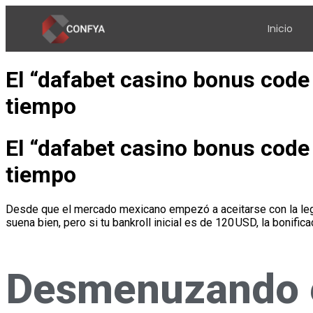
Inicio
El “dafabet casino bonus code 
tiempo
El “dafabet casino bonus code 
tiempo
Desde que el mercado mexicano empezó a aceitarse con la leg
suena bien, pero si tu bankroll inicial es de 120 USD, la bonifi
Desmenuzando e