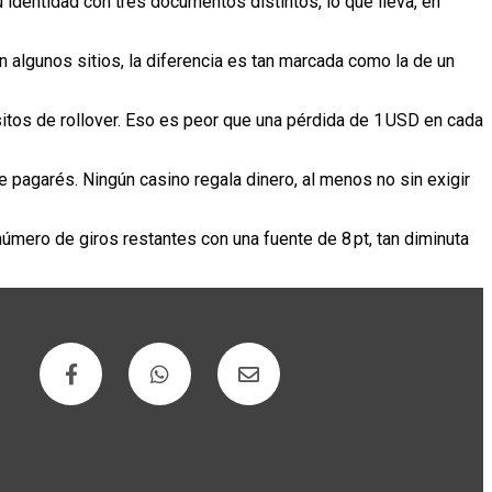
u identidad con tres documentos distintos, lo que lleva, en
en algunos sitios, la diferencia es tan marcada como la de un
sitos de rollover. Eso es peor que una pérdida de 1 USD en cada
e pagarés. Ningún casino regala dinero, al menos no sin exigir
úmero de giros restantes con una fuente de 8 pt, tan diminuta