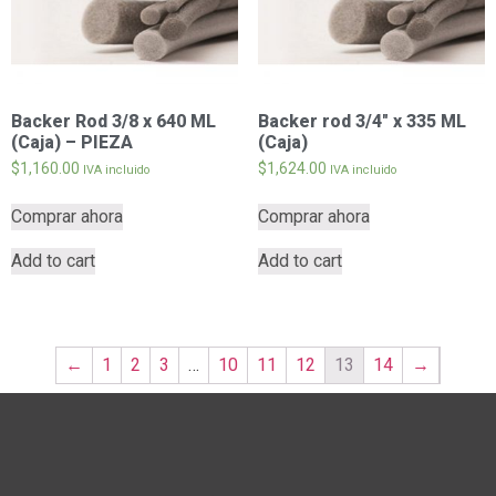
Backer Rod 3/8 x 640 ML
Backer rod 3/4″ x 335 ML
(Caja) – PIEZA
(Caja)
$
1,160.00
$
1,624.00
IVA incluido
IVA incluido
Comprar ahora
Comprar ahora
Add to cart
Add to cart
←
1
2
3
…
10
11
12
13
14
→