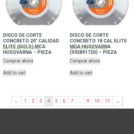
DISCO DE CORTE
DISCO DE CORTE
CONCRETO 20″ CALIDAD
CONCRETO 18 CAL ELITE
ELITE (GOLD) MCA
MCA HUSQVARNA
$
4,756.00
$
4,872.00
IVA incluido
IVA incluido
HUSQVARNA – PIEZA
(592891720) – PIEZA
Comprar ahora
Comprar ahora
Add to cart
Add to cart
←
1
2
3
4
5
6
7
…
9
10
11
→