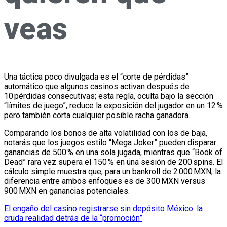
veas
Una táctica poco divulgada es el “corte de pérdidas”
automático que algunos casinos activan después de
10 pérdidas consecutivas; esta regla, oculta bajo la sección
“límites de juego”, reduce la exposición del jugador en un 12 %
pero también corta cualquier posible racha ganadora.
Comparando los bonos de alta volatilidad con los de baja,
notarás que los juegos estilo “Mega Joker” pueden disparar
ganancias de 500 % en una sola jugada, mientras que “Book of
Dead” rara vez supera el 150 % en una sesión de 200 spins. El
cálculo simple muestra que, para un bankroll de 2 000 MXN, la
diferencia entre ambos enfoques es de 300 MXN versus
900 MXN en ganancias potenciales.
El engaño del casino registrarse sin depósito México: la
cruda realidad detrás de la “promoción”