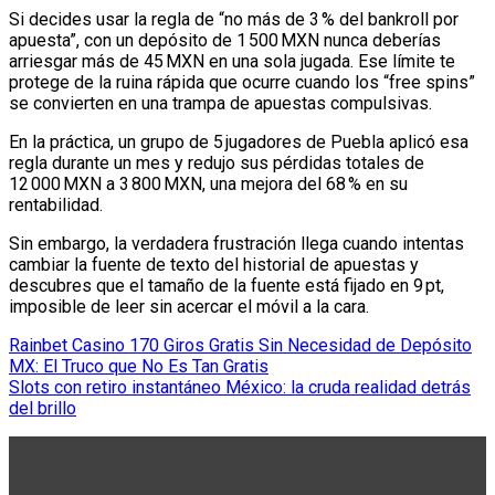
Si decides usar la regla de “no más de 3 % del bankroll por
apuesta”, con un depósito de 1 500 MXN nunca deberías
arriesgar más de 45 MXN en una sola jugada. Ese límite te
protege de la ruina rápida que ocurre cuando los “free spins”
se convierten en una trampa de apuestas compulsivas.
En la práctica, un grupo de 5 jugadores de Puebla aplicó esa
regla durante un mes y redujo sus pérdidas totales de
12 000 MXN a 3 800 MXN, una mejora del 68 % en su
rentabilidad.
Sin embargo, la verdadera frustración llega cuando intentas
cambiar la fuente de texto del historial de apuestas y
descubres que el tamaño de la fuente está fijado en 9 pt,
imposible de leer sin acercar el móvil a la cara.
Rainbet Casino 170 Giros Gratis Sin Necesidad de Depósito
MX: El Truco que No Es Tan Gratis
Slots con retiro instantáneo México: la cruda realidad detrás
del brillo