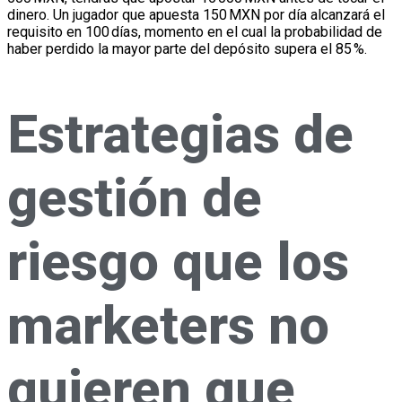
dinero. Un jugador que apuesta 150 MXN por día alcanzará el
requisito en 100 días, momento en el cual la probabilidad de
haber perdido la mayor parte del depósito supera el 85 %.
Estrategias de
gestión de
riesgo que los
marketers no
quieren que