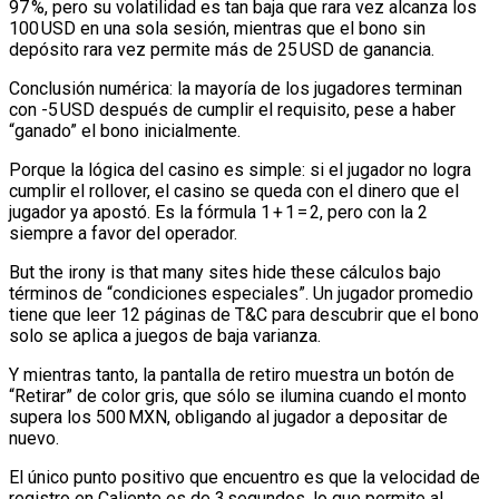
97 %, pero su volatilidad es tan baja que rara vez alcanza los
100 USD en una sola sesión, mientras que el bono sin
depósito rara vez permite más de 25 USD de ganancia.
Conclusión numérica: la mayoría de los jugadores terminan
con -5 USD después de cumplir el requisito, pese a haber
“ganado” el bono inicialmente.
Porque la lógica del casino es simple: si el jugador no logra
cumplir el rollover, el casino se queda con el dinero que el
jugador ya apostó. Es la fórmula 1 + 1 = 2, pero con la 2
siempre a favor del operador.
But the irony is that many sites hide these cálculos bajo
términos de “condiciones especiales”. Un jugador promedio
tiene que leer 12 páginas de T&C para descubrir que el bono
solo se aplica a juegos de baja varianza.
Y mientras tanto, la pantalla de retiro muestra un botón de
“Retirar” de color gris, que sólo se ilumina cuando el monto
supera los 500 MXN, obligando al jugador a depositar de
nuevo.
El único punto positivo que encuentro es que la velocidad de
registro en Caliente es de 3 segundos, lo que permite al