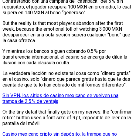
Contrastando con una campaña de “cashback” del 5 % sin
requisitos, el jugador recupera 100 MXN en promedio, lo cual
supera en 140 MXN al bono “generoso”.
But the reality is that most players abandon after the first
week, because the emotional toll of watching 3 000 MXN
desaparecer en una sola sesión supera cualquier “bono” que
la casa ofrezca.
Y mientras los bancos siguen cobrando 0.5 % por
transferencia internacional, el casino se encarga de diluir la
ilusión con cada cláusula oculta.
La verdadera lección: no existe tal cosa como “dinero gratis”
en el casino, solo “dinero que parece gratis hasta que te das
cuenta de que te lo han cobrado de mil formas diferentes”.
Sin VPN, los sitios de casino mexicano se vuelven una
trampa de 2.5 % de ventaja
Or the tiny detail that finally gets on my nerves: the “confirmar
retiro” button uses a font size of 9 pt, imposible de leer en la
pantalla del móvil.
Casino mexicano cripto sin depósito: la trampa que no