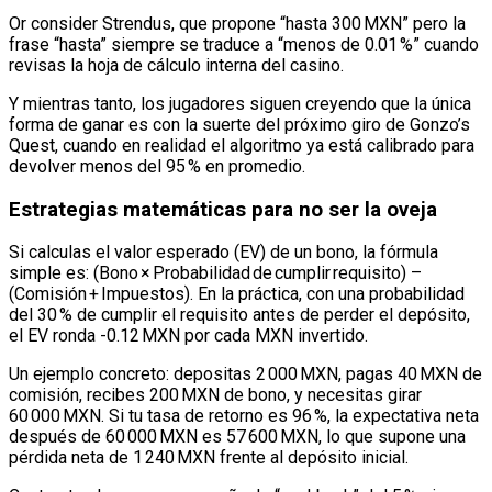
Or consider Strendus, que propone “hasta 300 MXN” pero la
frase “hasta” siempre se traduce a “menos de 0.01 %” cuando
revisas la hoja de cálculo interna del casino.
Y mientras tanto, los jugadores siguen creyendo que la única
forma de ganar es con la suerte del próximo giro de Gonzo’s
Quest, cuando en realidad el algoritmo ya está calibrado para
devolver menos del 95 % en promedio.
Estrategias matemáticas para no ser la oveja
Si calculas el valor esperado (EV) de un bono, la fórmula
simple es: (Bono × Probabilidad de cumplir requisito) –
(Comisión + Impuestos). En la práctica, con una probabilidad
del 30 % de cumplir el requisito antes de perder el depósito,
el EV ronda -0.12 MXN por cada MXN invertido.
Un ejemplo concreto: depositas 2 000 MXN, pagas 40 MXN de
comisión, recibes 200 MXN de bono, y necesitas girar
60 000 MXN. Si tu tasa de retorno es 96 %, la expectativa neta
después de 60 000 MXN es 57 600 MXN, lo que supone una
pérdida neta de 1 240 MXN frente al depósito inicial.