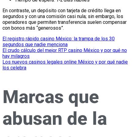
En contraste, un depósito con tarjeta de crédito llega en
segundos y con una comisión casi nula; sin embargo, los
operadores que permiten transferencia suelen compensar
con bonos más “generosos”.
El registro rápido casino México: la trampa de los 30
segundos que nadie menciona
El crudo cálculo del mejor RTP casino México y por qué no
hay milagros
Los nuevos casinos legales online México y por qué nadie
los celebra
Marcas que
abusan de la