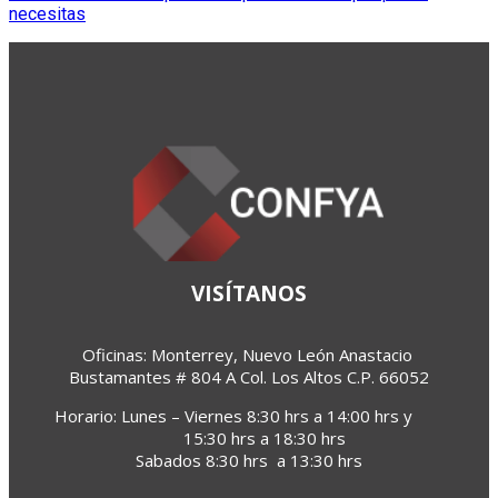
necesitas
VISÍTANOS
Oficinas: Monterrey, Nuevo León Anastacio 
Bustamantes 
# 804 A Col. Los Altos C.P. 66052
Horario:
Lunes – Viernes 8:30 hrs a 14:00 hrs y
15:30 hrs a 18:30 hrs
Sabados 8:30 hrs a 13:30 hrs