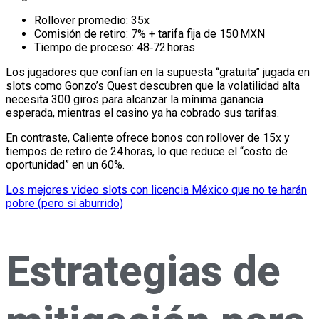
Rollover promedio: 35x
Comisión de retiro: 7% + tarifa fija de 150 MXN
Tiempo de proceso: 48‑72 horas
Los jugadores que confían en la supuesta “gratuita” jugada en
slots como Gonzo’s Quest descubren que la volatilidad alta
necesita 300 giros para alcanzar la mínima ganancia
esperada, mientras el casino ya ha cobrado sus tarifas.
En contraste, Caliente ofrece bonos con rollover de 15x y
tiempos de retiro de 24 horas, lo que reduce el “costo de
oportunidad” en un 60%.
Los mejores video slots con licencia México que no te harán
pobre (pero sí aburrido)
Estrategias de