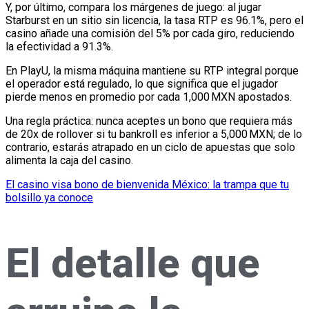
Y, por último, compara los márgenes de juego: al jugar
Starburst en un sitio sin licencia, la tasa RTP es 96.1%, pero el
casino añade una comisión del 5% por cada giro, reduciendo
la efectividad a 91.3%.
En PlayU, la misma máquina mantiene su RTP integral porque
el operador está regulado, lo que significa que el jugador
pierde menos en promedio por cada 1,000 MXN apostados.
Una regla práctica: nunca aceptes un bono que requiera más
de 20x de rollover si tu bankroll es inferior a 5,000 MXN; de lo
contrario, estarás atrapado en un ciclo de apuestas que solo
alimenta la caja del casino.
El casino visa bono de bienvenida México: la trampa que tu
bolsillo ya conoce
El detalle que