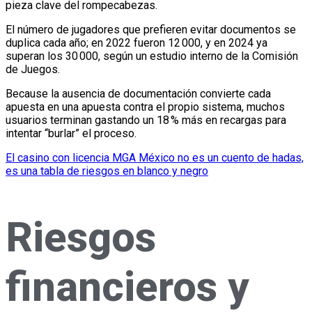
pieza clave del rompecabezas.
El número de jugadores que prefieren evitar documentos se
duplica cada año; en 2022 fueron 12 000, y en 2024 ya
superan los 30 000, según un estudio interno de la Comisión
de Juegos.
Because la ausencia de documentación convierte cada
apuesta en una apuesta contra el propio sistema, muchos
usuarios terminan gastando un 18 % más en recargas para
intentar “burlar” el proceso.
El casino con licencia MGA México no es un cuento de hadas,
es una tabla de riesgos en blanco y negro
Riesgos
financieros y