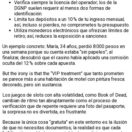
Verifica siempre la licencia del operador; los de la
DGNP suelen requerir al menos dos formas de
identificación.
Limita tus depósitos a un 10 % de tu ingreso mensual;
así, incluso si pierdes, no comprometes tu presupuesto.
Utiliza monederos electrónicos que ofrezcan límites de
retiro; así, reduces la exposición a sanciones.
Un ejemplo concreto: María, 34 años, perdió 8 000 pesos en
una semana porque su cuenta estaba “sin papeles”; al
finalizar, descubrió que el casino había aplicado una comisión
oculta del 12 % sobre cada apuesta.
But the irony is that the “VIP treatment” que tanto prometen
se parece más a una habitación de motel con pintura fresca:
decorado, pero sin sustancia.
Los juegos de slots con alta volatilidad, como Book of Dead,
cambian de ritmo tan abruptamente como el proceso de
verificación que de repente requiere una foto del pasaporte;
la sorpresa no es divertida, es frustrante.
Because la única cosa “gratuita” en este entorno es la ilusión
de que no necesitas documentos; la realidad es que cada