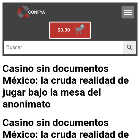
$
0.00
Casino sin documentos
México: la cruda realidad de
jugar bajo la mesa del
anonimato
Casino sin documentos
México: la cruda realidad de