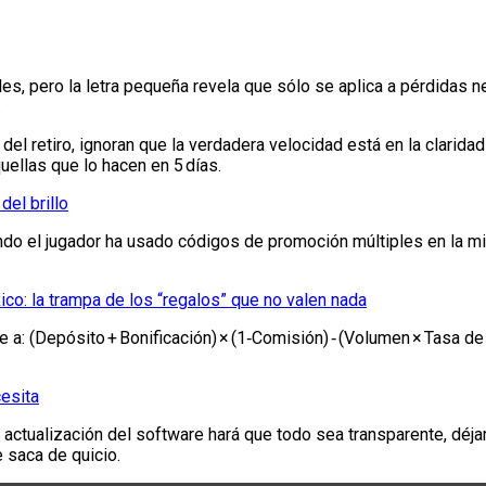
s, pero la letra pequeña revela que sólo se aplica a pérdidas 
.
el retiro, ignoran que la verdadera velocidad está en la claridad
ellas que lo hacen en 5 días.
el brillo
do el jugador ha usado códigos de promoción múltiples en la mis
co: la trampa de los “regalos” que no valen nada
a: (Depósito + Bonificación) × (1‑Comisión) ‑ (Volumen × Tasa de C
esita
ctualización del software hará que todo sea transparente, déjame 
 saca de quicio.