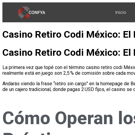
Inicio
Casino Retiro Codi México: El 
Casino Retiro Codi México: El 
La primera vez que topé con el término casino retiro codi Méxi
realmente está en juego son 2,5 % de comisión sobre cada movimi
Andarás viendo la frase “retiro sin cargo” en la homepage de 
de un cajero tradicional, donde pagas 2 USD fijos, el casino se
Cómo Operan los