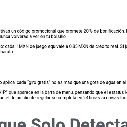
ctivas un código promocional que promete 20 % de bonificación. 
nca volverás a ver en tu bolsillo.
igo: cada 1 MXN de juego equivale a 0,85 MXN de crédito real. S
barato.
lo aplica: cada “giro gratis” no es más que una gota de agua en el 
IP” que aparece en la barra de menú, pensando que el estatus le
que el de un cliente regular se completa en 24 horas si envías l
 que Solo Detect