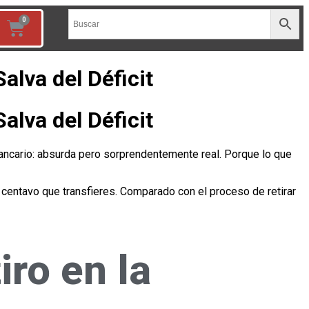
alva del Déficit
alva del Déficit
bancario: absurda pero sorprendentemente real. Porque lo que
 centavo que transfieres. Comparado con el proceso de retirar
ro en la