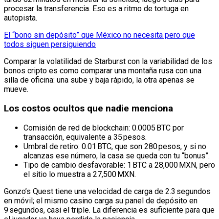
procesar la transferencia. Eso es a ritmo de tortuga en
autopista.
El “bono sin depósito” que México no necesita pero que
todos siguen persiguiendo
Comparar la volatilidad de Starburst con la variabilidad de los
bonos cripto es como comparar una montaña rusa con una
silla de oficina: una sube y baja rápido, la otra apenas se
mueve.
Los costos ocultos que nadie menciona
Comisión de red de blockchain: 0.0005 BTC por
transacción, equivalente a 35 pesos.
Umbral de retiro: 0.01 BTC, que son 280 pesos, y si no
alcanzas ese número, la casa se queda con tu “bonus”.
Tipo de cambio desfavorable: 1 BTC a 28,000 MXN, pero
el sitio lo muestra a 27,500 MXN.
Gonzo’s Quest tiene una velocidad de carga de 2.3 segundos
en móvil; el mismo casino carga su panel de depósito en
9 segundos, casi el triple. La diferencia es suficiente para que