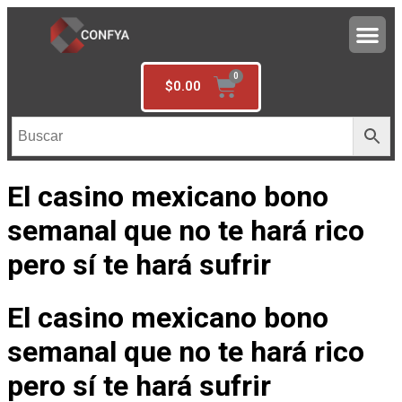
$
0.00
El casino mexicano bono
semanal que no te hará rico
pero sí te hará sufrir
El casino mexicano bono
semanal que no te hará rico
pero sí te hará sufrir