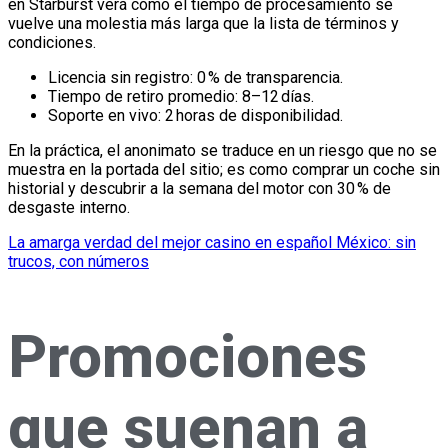
en Starburst verá cómo el tiempo de procesamiento se
vuelve una molestia más larga que la lista de términos y
condiciones.
Licencia sin registro: 0 % de transparencia.
Tiempo de retiro promedio: 8–12 días.
Soporte en vivo: 2 horas de disponibilidad.
En la práctica, el anonimato se traduce en un riesgo que no se
muestra en la portada del sitio; es como comprar un coche sin
historial y descubrir a la semana del motor con 30 % de
desgaste interno.
La amarga verdad del mejor casino en español México: sin
trucos, con números
Promociones
que suenan a