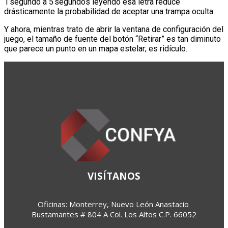
1 segundo a 5 segundos leyendo esa letra reduce
drásticamente la probabilidad de aceptar una trampa oculta.
Y ahora, mientras trato de abrir la ventana de configuración del
juego, el tamaño de fuente del botón “Retirar” es tan diminuto
que parece un punto en un mapa estelar; es ridículo.
VISÍTANOS
Oficinas: Monterrey, Nuevo León Anastacio 
Bustamantes 
# 804 A Col. Los Altos C.P. 66052