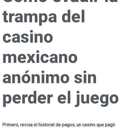
trampa del
casino
mexicano
anónimo sin
perder el juego
Primero, revisa el historial de pagos; un casino que pagó