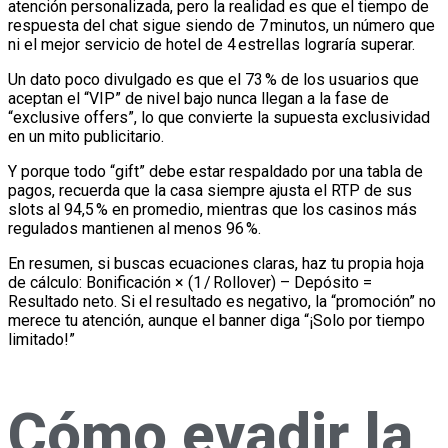
atención personalizada, pero la realidad es que el tiempo de
respuesta del chat sigue siendo de 7 minutos, un número que
ni el mejor servicio de hotel de 4 estrellas lograría superar.
Un dato poco divulgado es que el 73 % de los usuarios que
aceptan el “VIP” de nivel bajo nunca llegan a la fase de
“exclusive offers”, lo que convierte la supuesta exclusividad
en un mito publicitario.
Y porque todo “gift” debe estar respaldado por una tabla de
pagos, recuerda que la casa siempre ajusta el RTP de sus
slots al 94,5 % en promedio, mientras que los casinos más
regulados mantienen al menos 96 %.
En resumen, si buscas ecuaciones claras, haz tu propia hoja
de cálculo: Bonificación × (1 / Rollover) – Depósito =
Resultado neto. Si el resultado es negativo, la “promoción” no
merece tu atención, aunque el banner diga “¡Solo por tiempo
limitado!”
Cómo evadir la