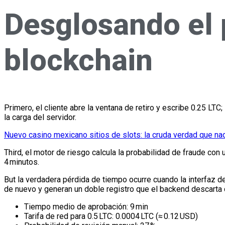
Desglosando el p
blockchain
Primero, el cliente abre la ventana de retiro y escribe 0.25 LTC;
la carga del servidor.
Nuevo casino mexicano sitios de slots: la cruda verdad que na
Third, el motor de riesgo calcula la probabilidad de fraude con 
4 minutos.
But la verdadera pérdida de tiempo ocurre cuando la interfaz de
de nuevo y generan un doble registro que el backend descart
Tiempo medio de aprobación: 9 min
Tarifa de red para 0.5 LTC: 0.0004 LTC (≈ 0.12 USD)