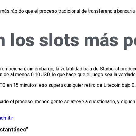
es más rápido que el proceso tradicional de transferencia bancar
 los slots más p
promocionan; sin embargo, la volatilidad baja de Starburst produ
n de al menos 0.10 USD, lo que hace que el juego sea la verdade
BTC en 15 minutos; eso supera cualquier retiro de Litecoin bajo 
cado el proceso, menos gente se atreve a cuestionarlo, y siguen
admitir
nstantáneo”