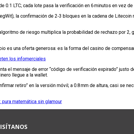
 de 0.1 LTC; cada lote pasa la verificación en 6 minutos en vez de
egWit); la confirmación de 2‑3 bloques en la cadena de Litecoin
l algoritmo de riesgo multiplica la probabilidad de rechazo por 2
ambio es una oferta generosa: es la forma del casino de compens
ten los infomerciales
a el mensaje de error “código de verificación expirado” justo d
nero llegue a la wallet.
onfirmar retiro” en la versión móvil; a 0.8 mm de altura, casi se ne
r: pura matemática sin glamour
ISÍTANOS