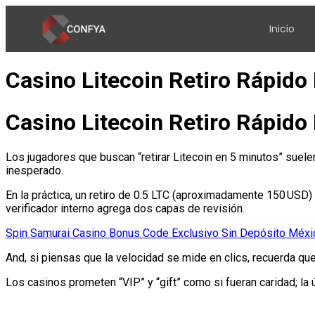
Inicio
Casino Litecoin Retiro Rápido
Casino Litecoin Retiro Rápido
Los jugadores que buscan “retirar Litecoin en 5 minutos” suelen
inesperado.
En la práctica, un retiro de 0.5 LTC (aproximadamente 150 USD
verificador interno agrega dos capas de revisión.
Spin Samurai Casino Bonus Code Exclusivo Sin Depósito Méxic
And, si piensas que la velocidad se mide en clics, recuerda qu
Los casinos prometen “VIP” y “gift” como si fueran caridad; la ú