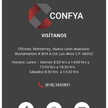
VISÍTANOS
Oficinas: Monterrey, Nuevo León Anastacio 
Bustamantes 
# 804 A Col. Los Altos C.P. 66052
Horario:
Lunes – Viernes 8:30 hrs a 14:00 hrs y
15:30 hrs a 18:30 hrs
Sabados 8:30 hrs a 13:30 hrs
(818) 3843891