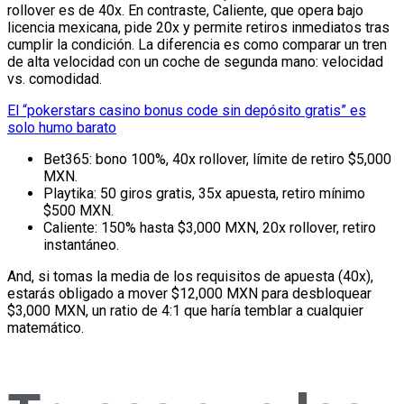
rollover es de 40x. En contraste, Caliente, que opera bajo
licencia mexicana, pide 20x y permite retiros inmediatos tras
cumplir la condición. La diferencia es como comparar un tren
de alta velocidad con un coche de segunda mano: velocidad
vs. comodidad.
El “pokerstars casino bonus code sin depósito gratis” es
solo humo barato
Bet365: bono 100%, 40x rollover, límite de retiro $5,000
MXN.
Playtika: 50 giros gratis, 35x apuesta, retiro mínimo
$500 MXN.
Caliente: 150% hasta $3,000 MXN, 20x rollover, retiro
instantáneo.
And, si tomas la media de los requisitos de apuesta (40x),
estarás obligado a mover $12,000 MXN para desbloquear
$3,000 MXN, un ratio de 4:1 que haría temblar a cualquier
matemático.