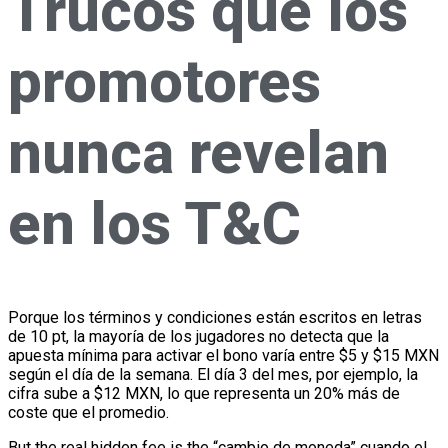
Trucos que los
promotores
nunca revelan
en los T&C
Porque los términos y condiciones están escritos en letras
de 10 pt, la mayoría de los jugadores no detecta que la
apuesta mínima para activar el bono varía entre $5 y $15 MXN
según el día de la semana. El día 3 del mes, por ejemplo, la
cifra sube a $12 MXN, lo que representa un 20% más de
coste que el promedio.
But the real hidden fee is the “cambio de moneda” cuando el