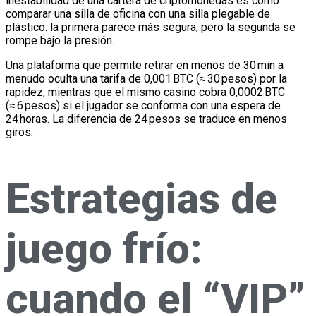
inestabilidad de una cartera de criptomonedas es como
comparar una silla de oficina con una silla plegable de
plástico: la primera parece más segura, pero la segunda se
rompe bajo la presión.
Una plataforma que permite retirar en menos de 30 min a
menudo oculta una tarifa de 0,001 BTC (≈ 30 pesos) por la
rapidez, mientras que el mismo casino cobra 0,0002 BTC
(≈ 6 pesos) si el jugador se conforma con una espera de
24 horas. La diferencia de 24 pesos se traduce en menos
giros.
Estrategias de
juego frío:
cuando el “VIP”