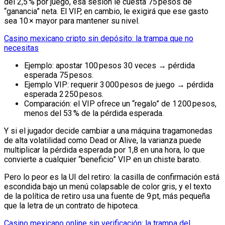
del 2,5 % por juego, esa sesión le cuesta 75 pesos de
“ganancia” neta. El VIP, en cambio, le exigirá que ese gasto
sea 10 × mayor para mantener su nivel.
Casino mexicano cripto sin depósito: la trampa que no
necesitas
Ejemplo: apostar 100 pesos 30 veces → pérdida
esperada 75 pesos.
Ejemplo VIP: requerir 3 000 pesos de juego → pérdida
esperada 2 250 pesos.
Comparación: el VIP ofrece un “regalo” de 1 200 pesos,
menos del 53 % de la pérdida esperada.
Y si el jugador decide cambiar a una máquina tragamonedas
de alta volatilidad como Dead or Alive, la varianza puede
multiplicar la pérdida esperada por 1,8 en una hora, lo que
convierte a cualquier “beneficio” VIP en un chiste barato.
Pero lo peor es la UI del retiro: la casilla de confirmación está
escondida bajo un menú colapsable de color gris, y el texto
de la política de retiro usa una fuente de 9 pt, más pequeña
que la letra de un contrato de hipoteca.
Casino mexicano online sin verificación: la trampa del