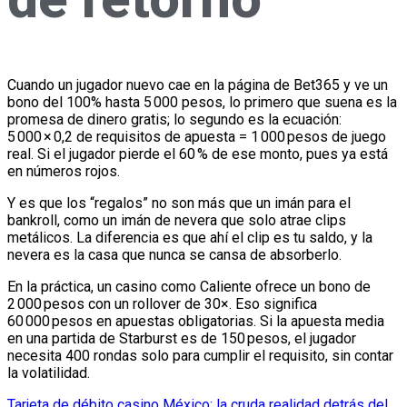
Cuando un jugador nuevo cae en la página de Bet365 y ve un
bono del 100% hasta 5 000 pesos, lo primero que suena es la
promesa de dinero gratis; lo segundo es la ecuación:
5 000 × 0,2 de requisitos de apuesta = 1 000 pesos de juego
real. Si el jugador pierde el 60 % de ese monto, pues ya está
en números rojos.
Y es que los “regalos” no son más que un imán para el
bankroll, como un imán de nevera que solo atrae clips
metálicos. La diferencia es que ahí el clip es tu saldo, y la
nevera es la casa que nunca se cansa de absorberlo.
En la práctica, un casino como Caliente ofrece un bono de
2 000 pesos con un rollover de 30×. Eso significa
60 000 pesos en apuestas obligatorias. Si la apuesta media
en una partida de Starburst es de 150 pesos, el jugador
necesita 400 rondas solo para cumplir el requisito, sin contar
la volatilidad.
Tarjeta de débito casino México: la cruda realidad detrás del