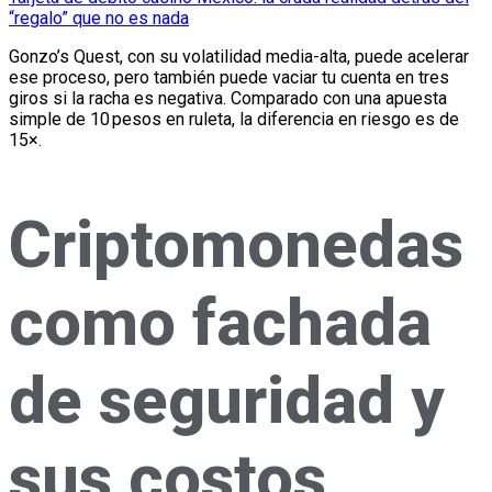
“regalo” que no es nada
Gonzo’s Quest, con su volatilidad media-alta, puede acelerar
ese proceso, pero también puede vaciar tu cuenta en tres
giros si la racha es negativa. Comparado con una apuesta
simple de 10 pesos en ruleta, la diferencia en riesgo es de
15×.
Criptomonedas
como fachada
de seguridad y
sus costos