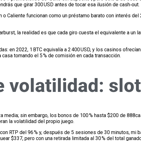
endrás que girar 300 USD antes de tocar esa ilusión de cash‑out.
o Caliente funcionan como un préstamo barato con interés del 
rburst, la realidad es que cada giro cuesta el equivalente a un l
s: en 2022, 1 BTC equivalía a 2 400 USD, y los casinos ofrecían
a casa tomando el 5 % de comisión en cada transacción.
volatilidad: slo
za media; sin embargo, los bonos de 100 % hasta $200 de 888cas
an la volatilidad del propio juego.
con RTP del 96 % y, después de 5 sesiones de 30 minutos, mi ba
uear $337, pero con una retirada limitada al 30 % del total ganado