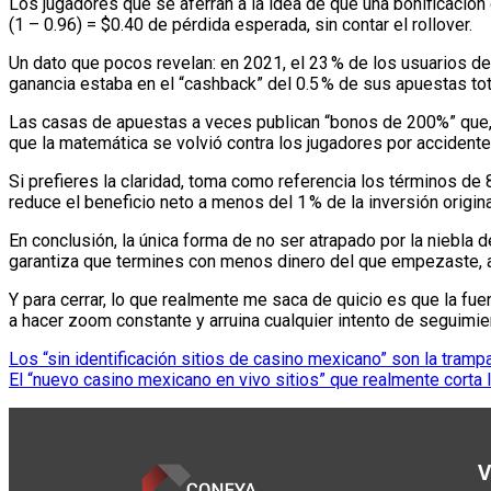
Los jugadores que se aferran a la idea de que una bonificació
(1 – 0.96) = $0.40 de pérdida esperada, sin contar el rollover.
Un dato que pocos revelan: en 2021, el 23 % de los usuarios d
ganancia estaba en el “cashback” del 0.5 % de sus apuestas tota
Las casas de apuestas a veces publican “bonos de 200%” que, tr
que la matemática se volvió contra los jugadores por accidente
Si prefieres la claridad, toma como referencia los términos de 
reduce el beneficio neto a menos del 1 % de la inversión origina
En conclusión, la única forma de no ser atrapado por la niebla d
garantiza que termines con menos dinero del que empezaste, au
Y para cerrar, lo que realmente me saca de quicio es que la fu
a hacer zoom constante y arruina cualquier intento de seguimie
Los “sin identificación sitios de casino mexicano” son la tram
El “nuevo casino mexicano en vivo sitios” que realmente corta 
V