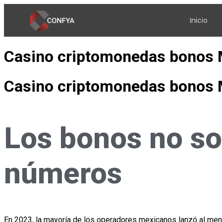
Inicio
Casino criptomonedas bonos M
Casino criptomonedas bonos M
Los bonos no so
números
En 2023, la mayoría de los operadores mexicanos lanzó al menos