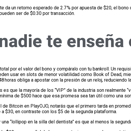
 te da un retorno esperado de 2.7 % por apuesta de $20, el bono 
 pueden ser de $0.30 por transacción.
 nadie te enseña
o total por el valor del bono y compáralo con tu bankroll. Un requ
eden usar en slots de menor volatilidad como Book of Dead, mien
8 horas obliga a apostar con la presión de un reloj, reduciendo l
s es que la mayoría de los “VIP” de la industria son realmente “
mínima de $500 hace que esa promesa sea tan útil como una somb
 de Bitcoin en PlayOJO, notarás que el primero tarda en promed
 a $30, en contraste con los $5 de la segunda plataforma.
” y una “lollipop en la silla del dentista” es que al menos la segu