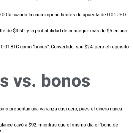
200 % cuando la casa impone límites de apuesta de 0.01 USD
atte de $3.50, y la probabilidad de conseguir más de $5 en una
 0.01 BTC como “bonus”. Convertido, son $24, pero el requisito
ts vs. bonos
ino presentan una varianza casi cero, pues el dinero nunca
lance cayó a $92, mientras que el mismo día el “bono de
.