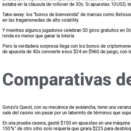
estaba en la cláusula de rollover de 30x. Si apuestas 10 USD, t
Take‑away: los “bonos de bienvenida” de marcas como Betsson 
en las tragamonedas de alto volatility.
Y mientras algunos jugadores celebran 50 giros gratuitos en Sta
ronda es menor que ganar la lotería.
Pero la verdadera sorpresa llega con los bonos de criptomoneda
de apuesta de 40x convierte esos $24 en $960 de juego, con l
Comparativas de 
Gonzo’s Quest, con su mecánica de avalancha, tiene una varian
sale del casino sin pasar por un laberinto de términos que super
En una prueba casera, gasté $150 en apuestas en una máquina 
150 %” de otro sitio solo requería que girara $225 para desbloq