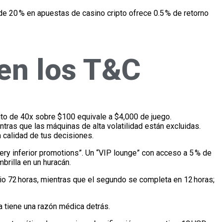
de 20 % en apuestas de casino cripto ofrece 0.5 % de retorno
 en los T&C
isito de 40x sobre $100 equivale a $4,000 de juego.
tras que las máquinas de alta volatilidad están excluidas.
a calidad de tus decisiones.
very inferior promotions”. Un “VIP lounge” con acceso a 5 % de
rilla en un huracán.
io 72 horas, mientras que el segundo se completa en 12 horas;
nda tiene una razón médica detrás.