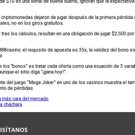
n de $10 es una señal de buena suerte, ignoran que la expectati
e criptomonedas dejaron de jugar después de la primera pérdida
les, no en los giros gratuitos.
as los cálculos, resultan en una obligación de jugar $2,500 por 
.
888casino: el requisito de apuesta es 35x, la validez del bono es
l.
e los “bonos” es tratar cada oferta como una ecuación de 3 variab
nque el sitio diga “¡gana hoy!”.
ente del juego “Mega Joker” en uno de los casinos muestra el ta
nto de pérdidas.
pa más cara del mercado
la cháchara
ISÍTANOS