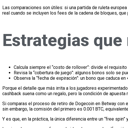
Las comparaciones son útiles: si una partida de ruleta europea
real cuando se incluyen los fees de la cadena de bloques, que
Estrategias que
Calcula siempre el “costo de rollover”: divide el requisit
Revisa la “cobertura de juego”: algunos bonos solo se pu
Observa la “fecha de expiración”: un bono que caduca en 4
Porque el detalle que más irrita a los jugadores experimentado
cashback suena como un regalo, pero la condición de apuesta 
Si comparas el proceso de retiro de Dogecoin en Betway con el
sin embargo, la comisión del primero es 0.001 BTC, equivalente
Y es que, en la práctica, la única diferencia entre un “free spin