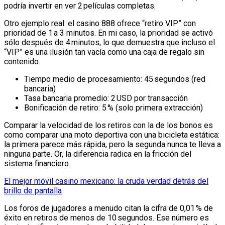
podría invertir en ver 2 películas completas.
Otro ejemplo real: el casino 888 ofrece “retiro VIP” con
prioridad de 1 a 3 minutos. En mi caso, la prioridad se activó
sólo después de 4 minutos, lo que demuestra que incluso el
“VIP” es una ilusión tan vacía como una caja de regalo sin
contenido.
Tiempo medio de procesamiento: 45 segundos (red
bancaria)
Tasa bancaria promedio: 2 USD por transacción
Bonificación de retiro: 5 % (solo primera extracción)
Comparar la velocidad de los retiros con la de los bonos es
como comparar una moto deportiva con una bicicleta estática:
la primera parece más rápida, pero la segunda nunca te lleva a
ninguna parte. Or, la diferencia radica en la fricción del
sistema financiero.
El mejor móvil casino mexicano: la cruda verdad detrás del
brillo de pantalla
Los foros de jugadores a menudo citan la cifra de 0,01 % de
éxito en retiros de menos de 10 segundos. Ese número es